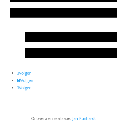
Privacyverklaring Stichting Literatuursite Meander
In memoriam Rob de Vos
Rob de Vos – prijs
Volgen
Volgen
Volgen
Ontwerp en realisatie:
Jan Runhardt