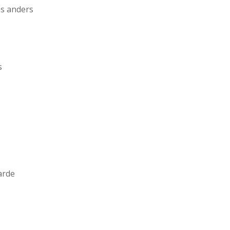
ns anders
s
arde