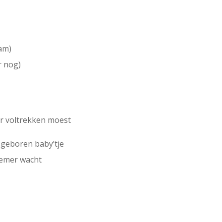
am)
r nog)
r voltrekken moest
asgeboren baby’tje
oemer wacht