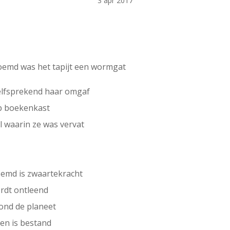
3 apr 2017
oemd was het tapijt een wormgat
zelfsprekend haar omgaf
mp boekenkast
el waarin ze was vervat
oemd is zwaartekracht
rdt ontleend
rond de planeet
egen is bestand