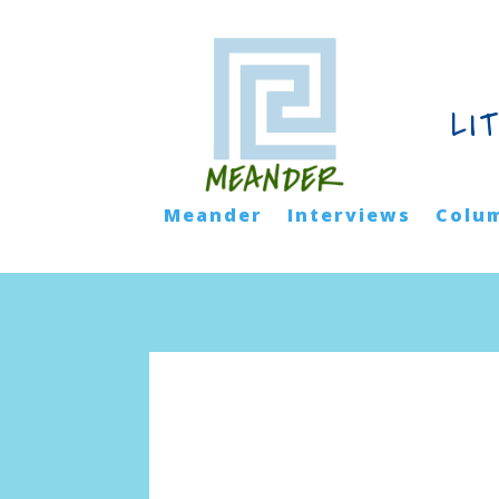
LI
Meander
Interviews
Colu