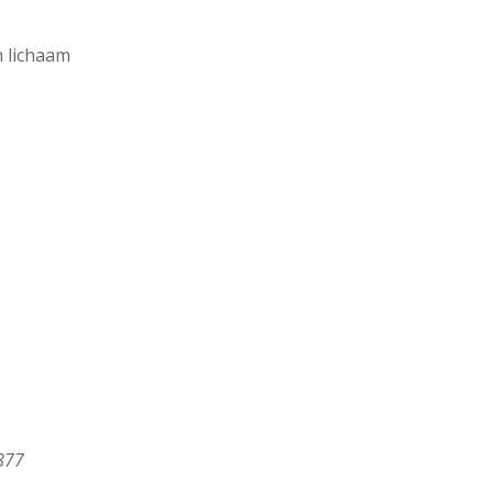
n lichaam
877