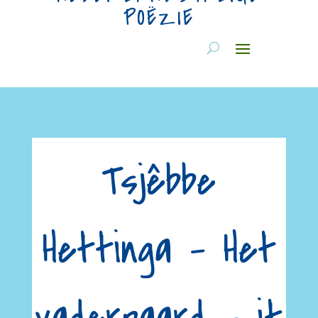
POËZIE
Tsjêbbe
Hettinga – Het