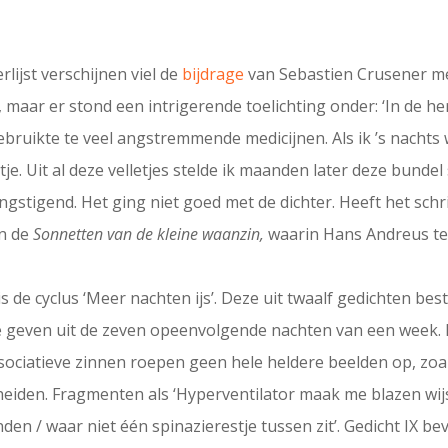
rlijst verschijnen viel de
bijdrage
van Sebastien Crusener me
 maar er stond een intrigerende toelichting onder: ‘In de h
ebruikte te veel angstremmende medicijnen. Als ik ’s nachts
 Uit al deze velletjes stelde ik maanden later deze bundel
angstigend. Het ging niet goed met de dichter. Heeft het sch
jn de
Sonnetten van de kleine waanzin,
waarin Hans Andreus teru
 de cyclus ‘Meer nachten ijs’. Deze uit twaalf gedichten best
te geven uit de zeven opeenvolgende nachten van een week. He
ssociatieve zinnen roepen geen hele heldere beelden op, zoa
cheiden. Fragmenten als ‘Hyperventilator maak me blazen wij
nden / waar niet één spinazierestje tussen zit’. Gedicht IX be