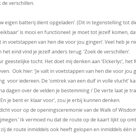
 de verschillen.
eigen batterij dient opgeladen’. (Dit in tegenstelling tot d
ikbaar’ is mooi en functioneel: je moet tot jezelf komen, da
valt in voetstappen van hen die voor jou gingen’. Veel heb je nie
het eind vind je jezelf anders terug: ‘Zoek de verschillen’.
ur geestelijke tocht. Het doet mij denken aan ‘Elckerlyc’, h
n. Ook hier: ‘Je valt in voetstappen van hen die voor jou gi
ing voor iedereen. De ‘omtrek van een duif in volle vlucht’ ka
na dagen over de velden je bestemming / De verte laat je tra
 ‘En je bent er klaar voor’, zou je erbij kunnen denken.
edicht voor op de openingsceremonie van de Walk of Wisdom,
megen.’ Ik vermoed nu dat de route op de kaart lijkt op omtr
zij de route inmiddels ook heeft gelopen en inmiddels één in