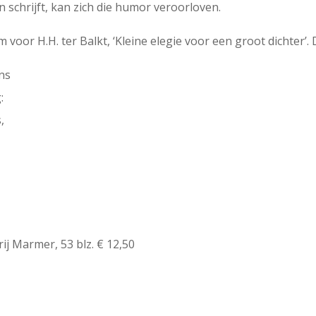
n schrijft, kan zich die humor veroorloven.
oor H.H. ter Balkt, ‘Kleine elegie voor een groot dichter’. 
ns
:
,
ij Marmer, 53 blz. € 12,50