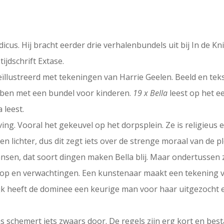
ndicus. Hij bracht eerder drie verhalenbundels uit bij In de
tijdschrift Extase.
eïllustreerd met tekeningen van Harrie Geelen. Beeld en teks
hebben met een bundel voor kinderen.
19 x Bella
leest op het e
 leest.
ving. Vooral het gekeuvel op het dorpsplein. Ze is religieus
 lichter, dus dit zegt iets over de strenge moraal van de pl
en, dat soort dingen maken Bella blij. Maar ondertussen zi
p en verwachtingen. Een kunstenaar maakt een tekening va
jk heeft de dominee een keurige man voor haar uitgezocht en
ns schemert iets zwaars door. De regels zijn erg kort en bes