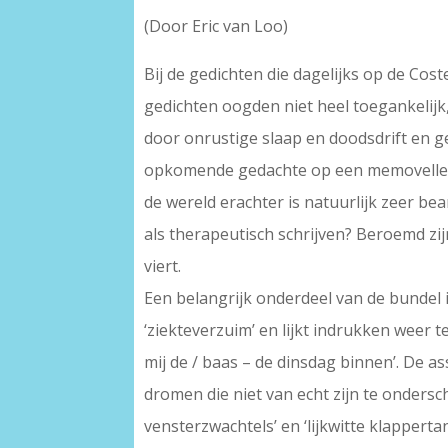
(Door Eric van Loo)
Bij de gedichten die dagelijks op de Coste
gedichten oogden niet heel toegankelijk,
door onrustige slaap en doodsdrift en g
opkomende gedachte op een memovelletje.
de wereld erachter is natuurlijk zeer be
als therapeutisch schrijven? Beroemd zi
viert.
Een belangrijk onderdeel van de bundel is
‘ziekteverzuim’ en lijkt indrukken weer 
mij de / baas – de dinsdag binnen’. De a
dromen die niet van echt zijn te onders
vensterzwachtels’ en ‘lijkwitte klapperta