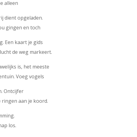
je alleen
ij dient opgeladen.
jou gingen en toch
g. Een kaart je gids
vlucht de weg markeert.
elijks is, het meeste
dentuin. Voeg vogels
. Ontcijfer
 ringen aan je koord.
emming.
hap los.