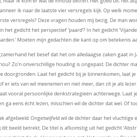
maar ik kom er wat de inhoud betreft niet goed uit: het aspe
wanneer ik naar de laatste vier versregels kijk. Op welk mom
f eerste versregels? Deze vragen houden mij bezig. De man w
n het gedicht het perspectief ‘paard’? In het gedicht ‘Vijan
arden.’ Moeten mijn gedachten die kant op om betekenis aa
gzamerhand het besef dat het om alledaagse zaken gaat in Ja
t nou? Zo’n onverschillige houding is ongepast. De dichter 
te doorgronden. Laat het gedicht bij je binnenkomen, laat j
of er iets van wil meenemen en niet meer, dan zit je als leze
laat vooral persoonlijke denkstrategieën achterwege. Laat j
 ga eens écht lezen, misschien wil de dichter dat wel. Of to
k afgebeeld. Ongetwijfeld wil de dichter daar het vluchtige 
j dit beeld betrekt. De titel is afkomstig uit het gedicht ‘Abstr