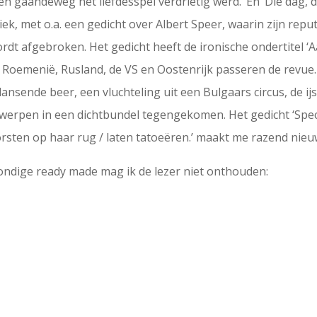
d en gaandeweg het liefdesspel verdrietig werd.’ En ‘Die dag,
k, met o.a. een gedicht over Albert Speer, waarin zijn reputa
dt afgebroken. Het gedicht heeft de ironische ondertitel ‘
Roemenië, Rusland, de VS en Oostenrijk passeren de revue. H
 dansende beer, een vluchteling uit een Bulgaars circus, de
rwerpen in een dichtbundel tegengekomen. Het gedicht ‘Spec
orsten op haar rug / laten tatoeëren.’ maakt me razend nieu
vondige ready made mag ik de lezer niet onthouden: