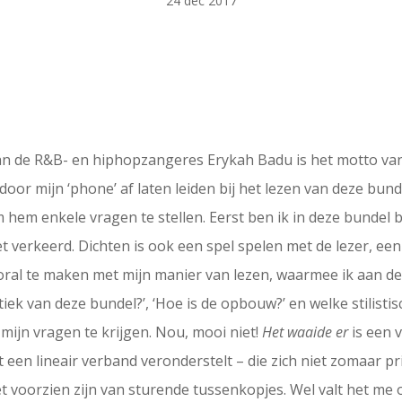
24 dec 2017
an de R&B- en hiphopzangeres Erykah Badu is het motto va
 door mijn ‘phone’ af laten leiden bij het lezen van deze bun
 hem enkele vragen te stellen. Eerst ben ik in deze bundel b
iet verkeerd. Dichten is ook een spel spelen met de lezer, e
ooral te maken met mijn manier van lezen, waarmee ik aan 
iek van deze bundel?’, ‘Hoe is de opbouw?’ en welke stilisti
mijn vragen te krijgen. Nou, mooi niet!
Het waaide er
is een 
 een lineair verband veronderstelt – die zich niet zomaar pri
et voorzien zijn van sturende tussenkopjes. Wel valt het me op