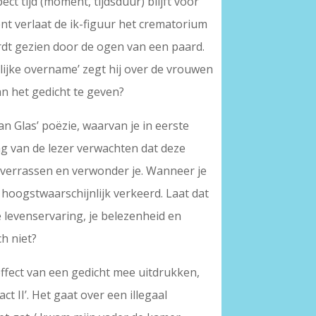
ct tijd (moment, tijdsduur) blijft voor
ent verlaat de ik-figuur het crematorium
ordt gezien door de ogen van een paard.
delijke overname’ zegt hij over de vrouwen
n het gedicht te geven?
n Glas’ poëzie, waarvan je in eerste
mag van de lezer verwachten dat deze
e verrassen en verwonder je. Wanneer je
r hoogstwaarschijnlijk verkeerd. Laat dat
e levenservaring, je belezenheid en
ch niet?
effect van een gedicht mee uitdrukken,
act II’. Het gaat over een illegaal