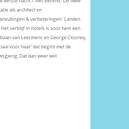
 de eerste nacht / met Berend.’ De twee
tie als architect en
Aanvullingen & verbeteringen’. Landen
et verblijf in hotels is voor hem een
 ijsbaan van Leermens en George Clooney,
iaal voor haar’ dat begint met de
wsgierig. Dat dan weer wel.