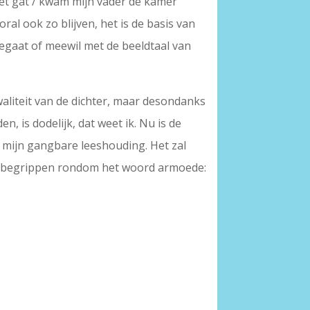
het gat / kwam mijn vader de kamer
ral ook zo blijven, het is de basis van
eegaat of meewil met de beeldtaal van
aliteit van de dichter, maar desondanks
en, is dodelijk, dat weet ik. Nu is de
t mijn gangbare leeshouding. Het zal
n de begrippen rondom het woord armoede: