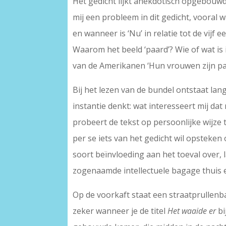
Het gedicht lijkt anekdotisch opgebouwd, 
mij een probleem in dit gedicht, vooral 
en wanneer is ‘Nu’ in relatie tot de vij
Waarom het beeld ‘paard’? Wie of wat is i
van de Amerikanen ‘Hun vrouwen zijn pa
Bij het lezen van de bundel ontstaat lan
instantie denkt: wat interesseert mij da
probeert de tekst op persoonlijke wijze 
per se iets van het gedicht wil opsteken 
soort beïnvloeding aan het toeval over, 
zogenaamde intellectuele bagage thuis en
Op de voorkaft staat een straatprullenba
zeker wanneer je de titel
Het waaide er
bi