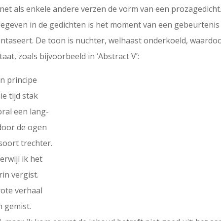
n net als enkele andere verzen de vorm van een prozagedicht
gegeven in de gedichten is het moment van een gebeurtenis 
fantaseert. De toon is nuchter, welhaast onderkoeld, waard
at, zoals bijvoorbeeld in ‘Abstract V’:
n principe
e tijd stak
ral een lang-
door de ogen
soort trechter.
rwijl ik het
in vergist.
rote verhaal
n gemist.