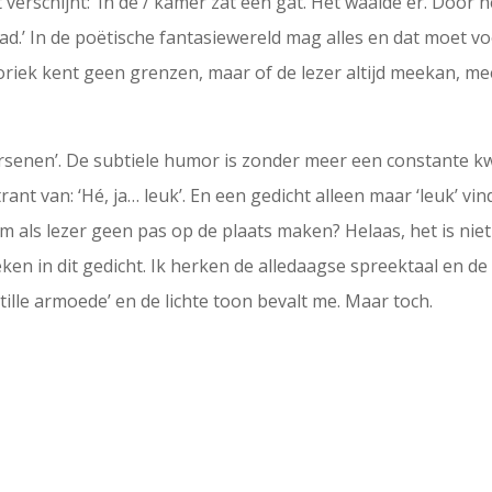
erschijnt: ‘In de / kamer zat een gat. Het waaide er. Door 
ad.’ In de poëtische fantasiewereld mag alles en dat moet voo
foriek kent geen grenzen, maar of de lezer altijd meekan, m
rsenen’. De subtiele humor is zonder meer een constante kw
ant van: ‘Hé, ja… leuk’. En een gedicht alleen maar ‘leuk’ vind
 als lezer geen pas op de plaats maken? Helaas, het is nie
 steken in dit gedicht. Ik herken de alledaagse spreektaal e
Stille armoede’ en de lichte toon bevalt me. Maar toch.