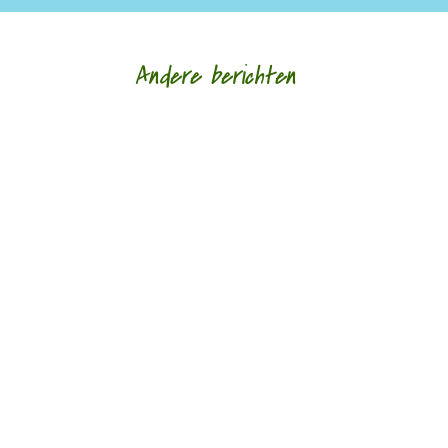
Andere berichten
Nele Bruynooghe speelt een zacht brutaal spel
met literatuur. Ze kijkt met ogen die schrijven en
legt wat ze schrijft als speelgoed in de...
Monique Leferink op Reinink was jarenlang
werkzaam als psychotherapeut, nu vooral als
docent, supervisor en bestuurslid van haar...