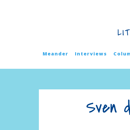
LI
Meander
Interviews
Colu
Sven d