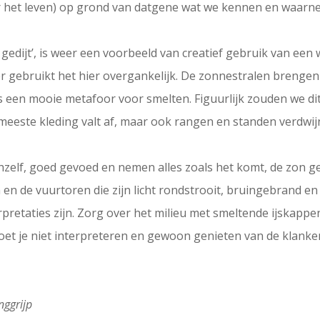
oor het leven) op grond van datgene wat we kennen en waarn
n gedijt’, is weer een voorbeeld van creatief gebruik van e
r gebruikt het hier overgankelijk. De zonnestralen breng
is een mooie metafoor voor smelten. Figuurlijk zouden we d
e meeste kleding valt af, maar ook rangen en standen verdwi
hzelf, goed gevoed en nemen alles zoals het komt, de zon ge
en de vuurtoren die zijn licht rondstrooit, bruingebrand en
rpretaties zijn. Zorg over het milieu met smeltende ijskapp
oet je niet interpreteren en gewoon genieten van de klanken
nggrijp