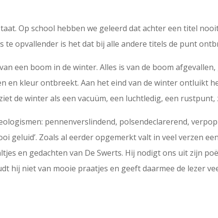
 staat. Op school hebben we geleerd dat achter een titel nooi
s te opvallender is het dat bij alle andere titels de punt ont
 van een boom in de winter. Alles is van de boom afgevallen,
n en kleur ontbreekt. Aan het eind van de winter ontluikt h
 ziet de winter als een vacuüm, een luchtledig, een rustpunt,
eologismen: pennenverslindend, polsendeclarerend, verpop
ooi geluid’. Zoals al eerder opgemerkt valt in veel verzen e
es en gedachten van De Swerts. Hij nodigt ons uit zijn poëz
 hij niet van mooie praatjes en geeft daarmee de lezer veel,