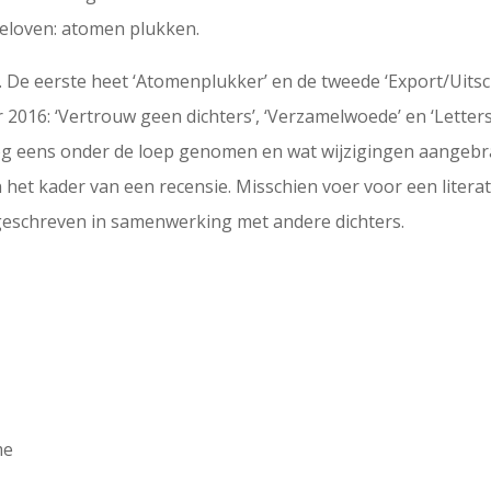
geloven: atomen plukken.
. De eerste heet ‘Atomenplukker’ en de tweede ‘Export/Uitsc
2016: ‘Vertrouw geen dichters’, ‘Verzamelwoede’ en ‘Letterst
og eens onder de loep genomen en wat wijzigingen aangebra
 in het kader van een recensie. Misschien voer voor een lit
n geschreven in samenwerking met andere dichters.
me