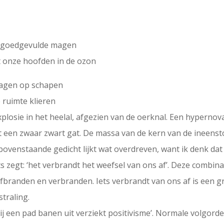
et goedgevulde magen
t onze hoofden in de ozon
ragen op schapen
 ruimte klieren
plosie in het heelal, afgezien van de oerknal. Een hyperno
t een zwaar zwart gat. De massa van de kern van de ineensto
t bovenstaande gedicht lijkt wat overdreven, want ik denk d
s zegt: ‘het verbrandt het weefsel van ons af’. Deze combin
randen en verbranden. Iets verbrandt van ons af is een gram
straling.
ij een pad banen uit verziekt positivisme’. Normale volgorde