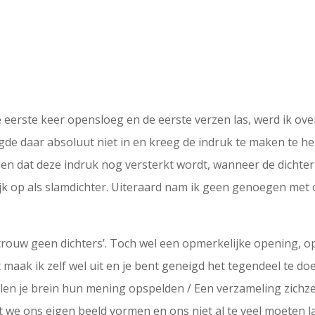
 eerste keer opensloeg en de eerste verzen las, werd ik ov
gde daar absoluut niet in en kreeg de indruk te maken te h
n dat deze indruk nog versterkt wordt, wanneer de dichter d
lijk op als slamdichter. Uiteraard nam ik geen genoegen met
Vertrouw geen dichters’. Toch wel een opmerkelijke opening,
 maak ik zelf wel uit en je bent geneigd het tegendeel te d
llen je brein hun mening opspelden / Een verzameling zichze
dat we ons eigen beeld vormen en ons niet al te veel moeten l