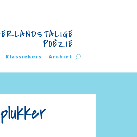
DERLANDSTALIGE
POËZIE
Klassiekers
Archief
plukker