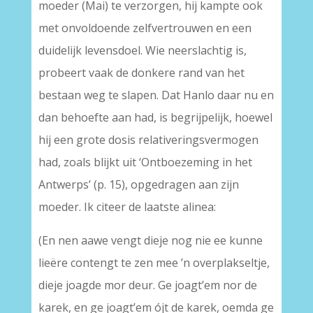
moeder (Mai) te verzorgen, hij kampte ook
met onvoldoende zelfvertrouwen en een
duidelijk levensdoel. Wie neerslachtig is,
probeert vaak de donkere rand van het
bestaan weg te slapen. Dat Hanlo daar nu en
dan behoefte aan had, is begrijpelijk, hoewel
hij een grote dosis relativeringsvermogen
had, zoals blijkt uit ‘Ontboezeming in het
Antwerps’ (p. 15), opgedragen aan zijn
moeder. Ik citeer de laatste alinea:
(En nen aawe vengt dieje nog nie ee kunne
lieëre contengt te zen mee ’n overplakseltje,
dieje joagde mor deur. Ge joagt’em nor de
karek, en ge joagt’em ójt de karek, oemda ge