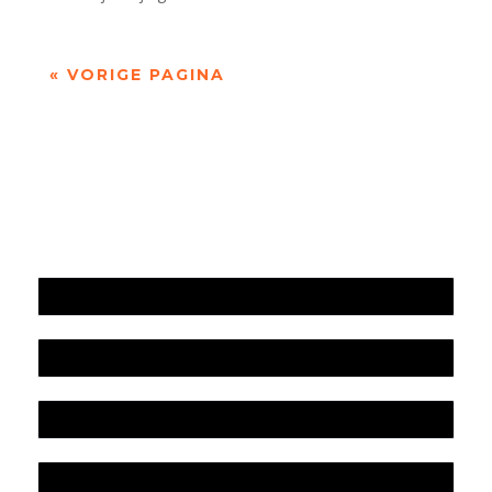
« VORIGE PAGINA
Jaarrekening 2025 en begroting 2026
Jaarverslag 2025
Jaarrekening 2024 en begroting 2025
Jaarverslag 2024