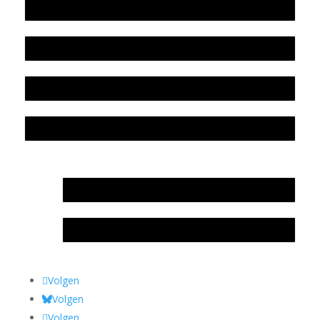
Werkwijze en medewerkers
Beleidsplan
Colofon
Privacyverklaring Stichting Literatuursite Meander
In memoriam Rob de Vos
Rob de Vos – prijs
Volgen
Volgen
Volgen