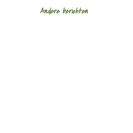
Andere berichten
Hoe een ziek lichaam zich verhoudt tot een zieke
wereld door Eric van Loo - - (*Red. Naar
aanleiding van het overlijden van Lieke
Marsman....