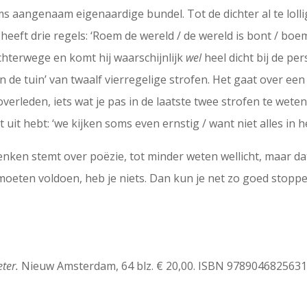
ms aangenaam eigenaardige bundel. Tot de dichter al te loll
 heeft drie regels: ‘Roem de wereld / de wereld is bont / boem,
achterwege en komt hij waarschijnlijk
wel
heel dicht bij de pe
ie in de tuin’ van twaalf vierregelige strofen. Het gaat over
overleden, iets wat je pas in de laatste twee strofen te weten
uit hebt: ‘we kijken soms even ernstig / want niet alles in het
enken stemt over poëzie, tot minder weten wellicht, maar da
oeten voldoen, heb je niets. Dan kun je net zo goed stoppe
ter.
Nieuw Amsterdam, 64 blz. € 20,00. ISBN 978904682563