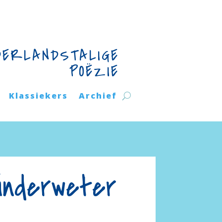
DERLANDSTALIGE
POËZIE
Klassiekers
Archief
inderweter