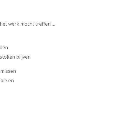
 het werk mocht treffen …
rden
rstoken blijven
j missen
edie en