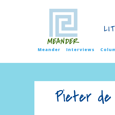
LI
Meander
Interviews
Colu
Pieter de