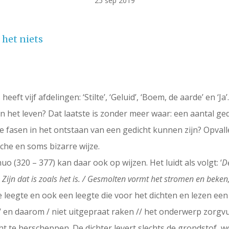
25 sep 2019
 het niets
eeft vijf afdelingen: ‘Stilte’, ‘Geluid’, ‘Boem, de aarde’ en ‘Ja
gen het leven? Dat laatste is zonder meer waar: een aantal 
de fasen in het ontstaan van een gedicht kunnen zijn? Opval
che en soms bizarre wijze.
 (320 – 377) kan daar ook op wijzen. Het luidt als volgt: ‘
De
 Zijn dat is zoals het is. / Gesmolten vormt het stromen en beke
leegte en ook een leegte die voor het dichten en lezen een n
 en daarom / niet uitgepraat raken // het onderwerp zorgvuld
ht te herscheppen. De dichter levert slechts de grondstof, w