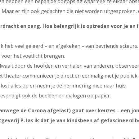
oza hebben een bepaalde oogopslag waarmee ze elkaar obse
. Maar er zijn ook gedachten die niet worden uitgesproken, 
ordracht en zang. Hoe belangrijk is optreden voor je en 
. Ik heb veel geleerd – en afgekeken – van bevriende acteu
lf voor het voetlicht brengen.
e dwaalt door de hoofden en verhalen van anderen, observeert 
het theater communiceer je direct en eenmalig met je publiek
ost alles op en neem je de herinnering mee naar huis.
rlevendigt ook de beelden en dialogen op papier.
vanwege de Corona afgelast) gaat over keuzes – een j
itgeverij P. las ik dat je van kindsbeen af gefascineerd 