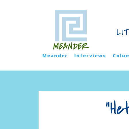
LI
Meander
Interviews
Colu
“He