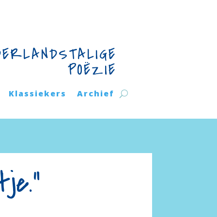
DERLANDSTALIGE
POËZIE
Klassiekers
Archief
je.”