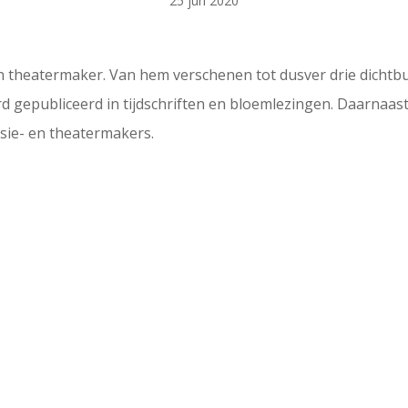
25 jun 2020
 en theatermaker. Van hem verschenen tot dusver drie dichtbu
rd gepubliceerd in tijdschriften en bloemlezingen. Daarnaast
isie- en theatermakers.