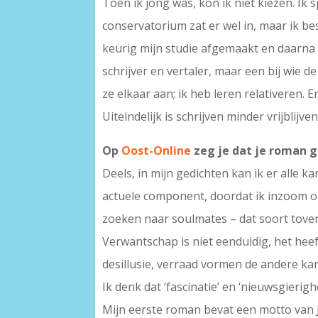
Toen ik jong was, kon ik niet kiezen. Ik s
conservatorium zat er wel in, maar ik bes
keurig mijn studie afgemaakt en daarna 
schrijver en vertaler, maar een bij wie 
ze elkaar aan; ik heb leren relativeren. E
Uiteindelijk is schrijven minder vrijblij
Op
Oost-Online
zeg je dat je roman g
Deels, in mijn gedichten kan ik er alle 
actuele component, doordat ik inzoom 
zoeken naar soulmates – dat soort tov
Verwantschap is niet eenduidig, het hee
desillusie, verraad vormen de andere kan
Ik denk dat ‘fascinatie’ en ‘nieuwsgierig
Mijn eerste roman bevat een motto van Je