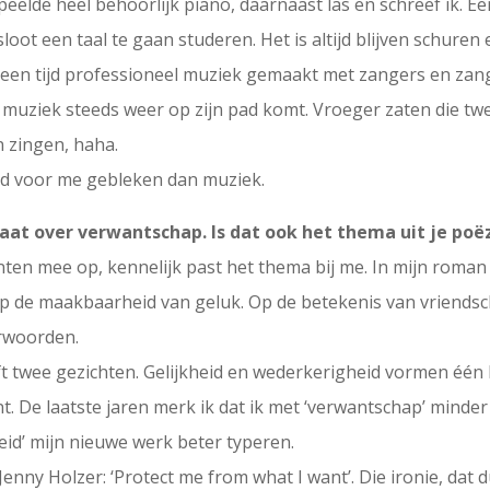
peelde heel behoorlijk piano, daarnaast las en schreef ik. Een
loot een taal te gaan studeren. Het is altijd blijven schuren 
een tijd professioneel muziek gemaakt met zangers en zange
de muziek steeds weer op zijn pad komt. Vroeger zaten die t
n zingen, haha.
vend voor me gebleken dan muziek.
aat over verwantschap. Is dat ook het thema uit je poë
kanten mee op, kennelijk past het thema bij me. In mijn roma
op de maakbaarheid van geluk. Op de betekenis van vriend
erwoorden.
ft twee gezichten. Gelijkheid en wederkerigheid vormen één 
t. De laatste jaren merk ik dat ik met ‘verwantschap’ minder 
heid’ mijn nieuwe werk beter typeren.
nny Holzer: ‘Protect me from what I want’. Die ironie, dat du