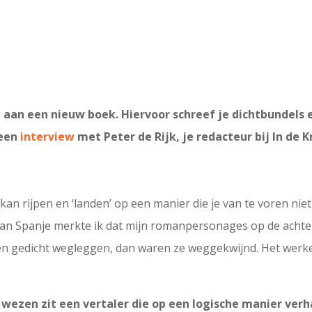
t aan een nieuw boek. Hiervoor schreef je dichtbundels
 een
interview
met Peter de Rijk, je redacteur bij In de K
kan rijpen en ‘landen’ op een manier die je van te voren nie
 van Spanje merkte ik dat mijn romanpersonages op de acht
 een gedicht wegleggen, dan waren ze weggekwijnd. Het we
jn wezen zit een vertaler die op een logische manier ve