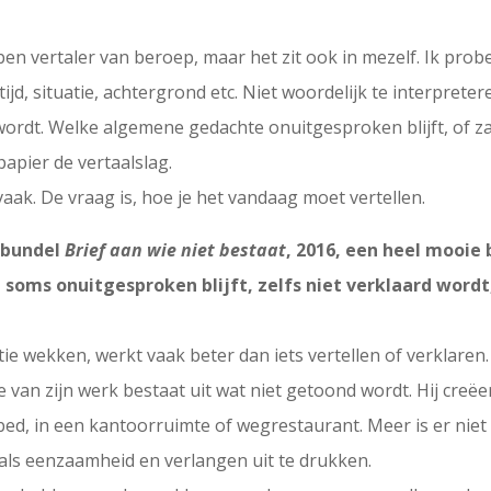
k ben vertaler van beroep, maar het zit ook in mezelf. Ik prob
ijd, situatie, achtergrond etc. Niet woordelijk te interprete
ordt. Welke algemene gedachte onuitgesproken blijft, of zac
apier de vertaalslag.
vaak. De vraag is, hoe je het vandaag moet vertellen.
 bundel
Brief aan wie niet bestaat
, 2016, een heel mooie 
soms onuitgesproken blijft, zelfs niet verklaard wordt,
stie wekken, werkt vaak beter dan iets vertellen of verklare
 van zijn werk bestaat uit wat niet getoond wordt. Hij creëe
en bed, in een kantoorruimte of wegrestaurant. Meer is er n
als eenzaamheid en verlangen uit te drukken.