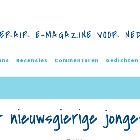
TERAIR E-MAGAZINE VOOR NE
mns
Recensies
Commentaren
Gedichten
t nieuwsgierige jonget