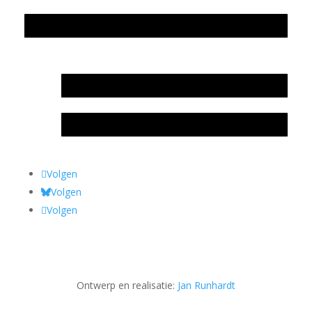
Privacyverklaring Stichting Literatuursite Meander
In memoriam Rob de Vos
Rob de Vos – prijs
Volgen
Volgen
Volgen
Ontwerp en realisatie:
Jan Runhardt