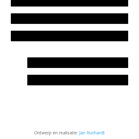
Beleidsplan
Colofon
Privacyverklaring Stichting Literatuursite Meander
In memoriam Rob de Vos
Rob de Vos – prijs
Ontwerp en realisatie:
Jan Runhardt