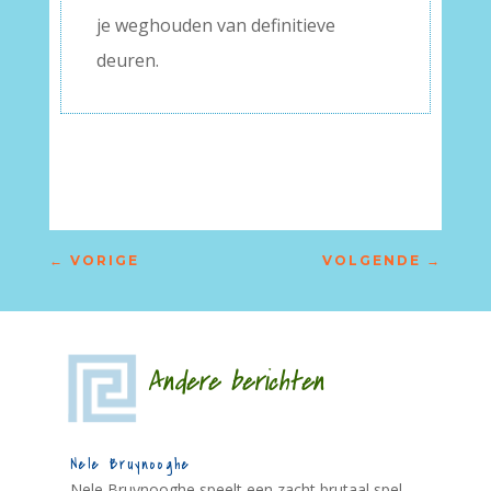
je weghouden van definitieve
deuren.
←
VORIGE
VOLGENDE
→
Andere berichten
Nele Bruynooghe
Nele Bruynooghe speelt een zacht brutaal spel