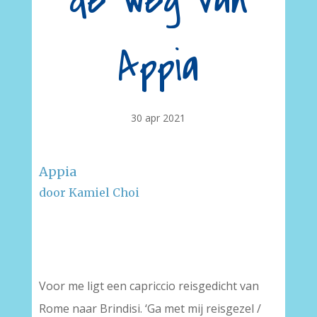
de weg van
Appia
30 apr 2021
Appia
door Kamiel Choi
–
–
Voor me ligt een capriccio reisgedicht van
Rome naar Brindisi. ‘Ga met mij reisgezel /