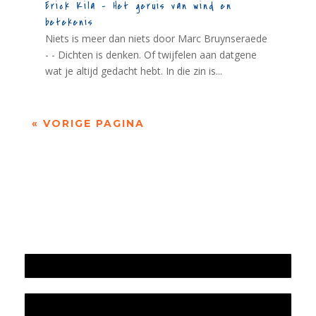
Erick Kila – Het geruis van wind en
betekenis
Niets is meer dan niets door Marc Bruynseraede
- - Dichten is denken. Of twijfelen aan datgene
wat je altijd gedacht hebt. In die zin is...
« VORIGE PAGINA
Jaarrekening 2025 en begroting 2026
Jaarverslag 2025