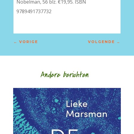
Nobelman, 56 blz. €19,95. ISBN
9789491737732
←
VORIGE
VOLGENDE
→
Andere berichten