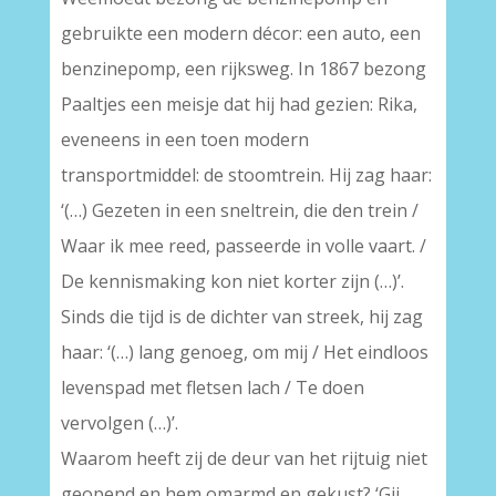
gebruikte een modern décor: een auto, een
benzinepomp, een rijksweg. In 1867 bezong
Paaltjes een meisje dat hij had gezien: Rika,
eveneens in een toen modern
transportmiddel: de stoomtrein. Hij zag haar:
‘(…) Gezeten in een sneltrein, die den trein /
Waar ik mee reed, passeerde in volle vaart. /
De kennismaking kon niet korter zijn (…)’.
Sinds die tijd is de dichter van streek, hij zag
haar: ‘(…) lang genoeg, om mij / Het eindloos
levenspad met fletsen lach / Te doen
vervolgen (…)’.
Waarom heeft zij de deur van het rijtuig niet
geopend en hem omarmd en gekust? ‘Gij…