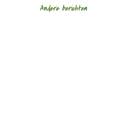
Andere berichten
Hoe een ziek lichaam zich verhoudt tot een zieke
wereld door Eric van Loo - - (*Red. Naar
aanleiding van het overlijden van Lieke
Marsman....