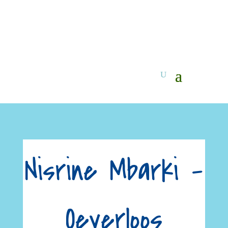
Nisrine Mbarki –
Oeverloos