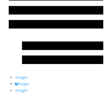
Colofon
Privacyverklaring Stichting Literatuursite Meander
In memoriam Rob de Vos
Rob de Vos – prijs
Volgen
Volgen
Volgen