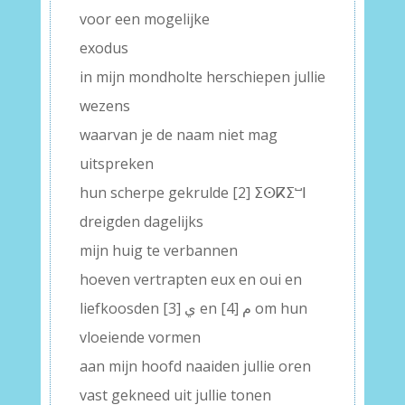
voor een mogelijke
exodus
in mijn mondholte herschiepen jullie
wezens
waarvan je de naam niet mag
uitspreken
hun scherpe gekrulde [2] ⵉⵙⴽⵉⵯⵏ
dreigden dagelijks
mijn huig te verbannen
hoeven vertrapten eux en oui en
liefkoosden [3] ي en [4] م om hun
vloeiende vormen
aan mijn hoofd naaiden jullie oren
vast gekneed uit jullie tonen