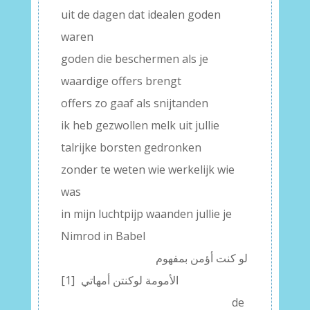
uit de dagen dat idealen goden
waren
goden die beschermen als je
waardige offers brengt
offers zo gaaf als snijtanden
ik heb gezwollen melk uit jullie
talrijke borsten gedronken
zonder te weten wie werkelijk wie
was
in mijn luchtpijp waanden jullie je
Nimrod in Babel
————————–
لو كنت أؤمن بمفهوم
[1]
–
الأمومة لوكنتن أمهاتي
———————————- —— –
de