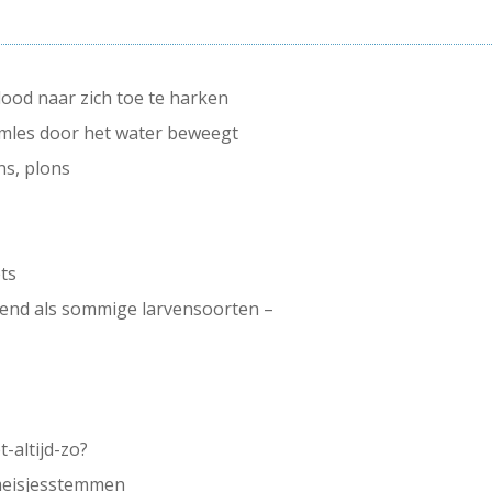
dood naar zich toe te harken
wemles door het water beweegt
ns, plons
ets
nend als sommige larvensoorten –
t-altijd-zo?
meisjesstemmen