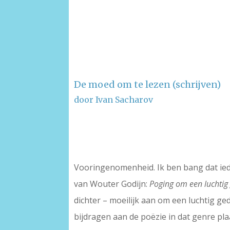
De moed om te lezen (schrijven)
door Ivan Sacharov
–
–
Vooringenomenheid. Ik ben bang dat ied
van Wouter Godijn:
Poging om een luchtig 
dichter – moeilijk aan om een luchtig ge
bijdragen aan de poëzie in dat genre pla