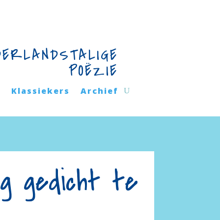
DERLANDSTALIGE
POËZIE
n
Klassiekers
Archief
ig gedicht te