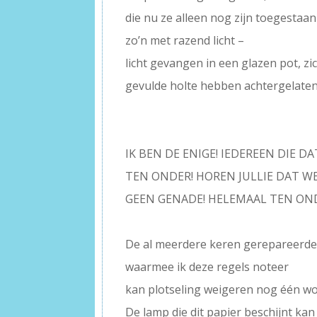
die nu ze alleen nog zijn toegestaa
zo’n met razend licht –
licht gevangen in een glazen pot, z
gevulde holte hebben achtergelaten
———–
staand
–
IK BEN DE ENIGE! IEDEREEN DIE 
TEN ONDER! HOREN JULLIE DAT WE
GEEN GENADE! HELEMAAL TEN OND
–
De al meerdere keren gerepareerd
waarmee ik deze regels noteer
kan plotseling weigeren nog één wo
De lamp die dit papier beschijnt kan 