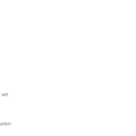
 wit
selen