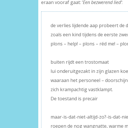
eraan vooraf gaat: ‘
Een bezwerend lied’
:
de verlies lijdende aap probeert de 
zoals een kind tijdens de eerste z
plons – help! – plons – réd me! – plo
–
buiten rijdt een trostomaat
lui onderuitgezakt in zijn glazen ko
waaraan het personeel – doorschij
zich krampachtig vastklampt.
De toestand is precair
–
maar-is-dat-niet-altijd-zo?-is-dat-nie
roepen de nog wangnatte, warme 