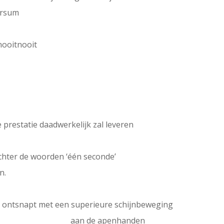
versum
nooitnooit
 prestatie daadwerkelijk zal leveren
achter de woorden ‘één seconde’
n.
d ontsnapt met een superieure schijnbeweging
 —
aan de apenhanden