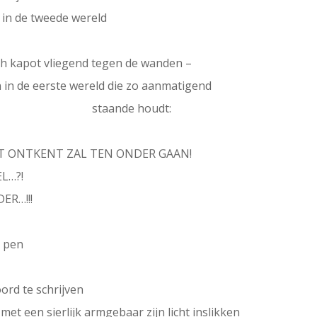
n in de tweede wereld
ich kapot vliegend tegen de wanden –
 in de eerste wereld die zo aanmatigend
e houdt:
DAT ONTKENT ZAL TEN ONDER GAAN!
L…?!
ER…!!!
e pen
ord te schrijven
met een sierlijk armgebaar zijn licht inslikken