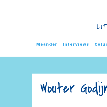
LI
Meander
Interviews
Colu
Wouter Godij