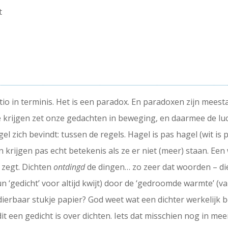
t
ictio in terminis. Het is een paradox. En paradoxen zijn me
 te krijgen zet onze gedachten in beweging, en daarmee de l
el zich bevindt: tussen de regels. Hagel is pas hagel (wit is p
n krijgen pas echt betekenis als ze er niet (meer) staan. E
 zegt. Dichten
ontdingd
de dingen… zo zeer dat woorden – die 
 ‘gedicht’ voor altijd kwijt) door de ‘gedroomde warmte’ (va
ierbaar stukje papier? God weet wat een dichter werkelijk be
t dit een gedicht is over dichten. Iets dat misschien nog in m