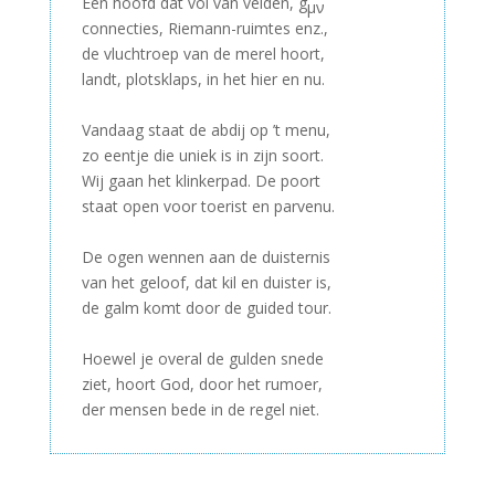
Een hoofd dat vol van velden, g
μν
connecties, Riemann-ruimtes enz.,
de vluchtroep van de merel hoort,
landt, plotsklaps, in het hier en nu.
–
Vandaag staat de abdij op ’t menu,
zo eentje die uniek is in zijn soort.
Wij gaan het klinkerpad. De poort
staat open voor toerist en parvenu.
–
De ogen wennen aan de duisternis
van het geloof, dat kil en duister is,
de galm komt door de guided tour.
–
Hoewel je overal de gulden snede
ziet, hoort God, door het rumoer,
der mensen bede in de regel niet.