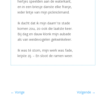
hertjes speelden aan de waterkant,
en in een briesje danste elke franje,
ieder lintje van mijn picknickmand.
–
Ik dacht dat ik mijn daam’ te stade
komen zou, zo ook die laatste keer.
Bij dag en dauw klonk mijn aubade
als van weidevogelen gekwinkeleer.
–
Ik was té stom, mijn werk was fade,
krijste zij. – En sloot de ramen weer.
←
Vorige
Volgende
→