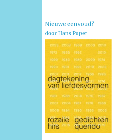
Nieuwe eenvoud?
door Hans Puper