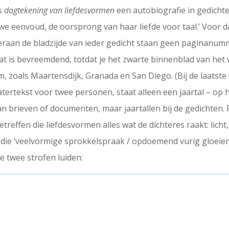
is
dagtekening van liefdesvormen
een autobiografie in gedichte
e eenvoud, de oorsprong van haar liefde voor taal.’ Voor da
raan de bladzijde van ieder gedicht staan geen paginanumme
t is bevreemdend, totdat je het zwarte binnenblad van het v
 zoals Maartensdijk, Granada en San Diego. (Bij de laatste v
heatertekst voor twee personen, staat alleen een jaartal – o
van brieven of documenten, maar jaartallen bij de gedichten.
treffen die liefdesvormen alles wat de dichteres raakt: licht
al, die ‘veelvormige sprokkelspraak / opdoemend vurig gloeien
te twee strofen luiden: