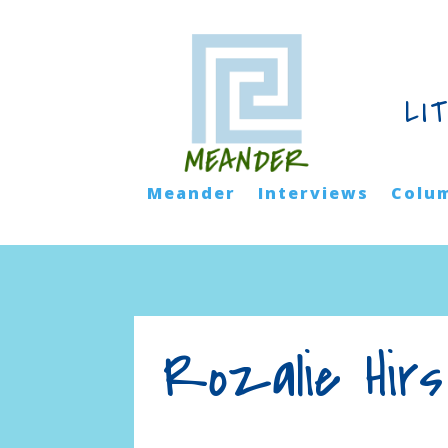
LI
Meander
Interviews
Colu
Rozalie Hirs