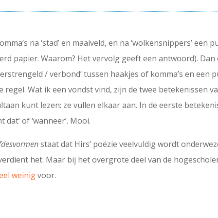
s komma’s na ‘stad’ en maaiveld, en na ‘wolkensnippers’ een 
perd papier. Waarom? Het vervolg geeft een antwoord). Dan e
erstrengeld / verbond’ tussen haakjes of komma’s en een punt
te regel. Wat ik een vondst vind, zijn de twee betekenissen va
ultaan kunt lezen: ze vullen elkaar aan. In de eerste betekenis
t dat’ of ‘wanneer’. Mooi.
efdesvormen
staat dat Hirs’ poëzie veelvuldig wordt onderwez
rdient het. Maar bij het overgrote deel van de hogescholen i
eel weinig
voor.