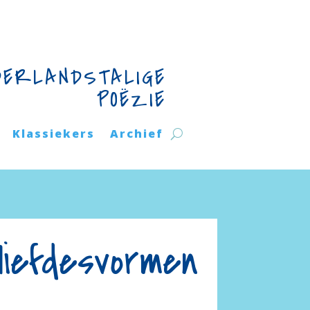
DERLANDSTALIGE
POËZIE
Klassiekers
Archief
liefdesvormen