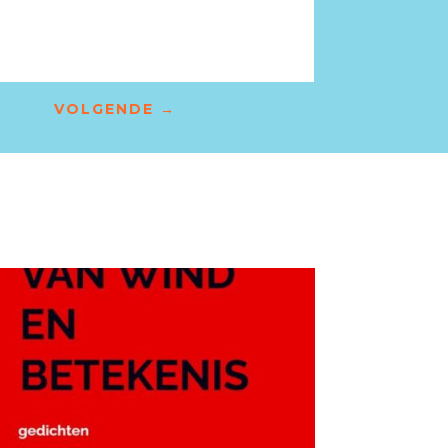
VOLGENDE
→