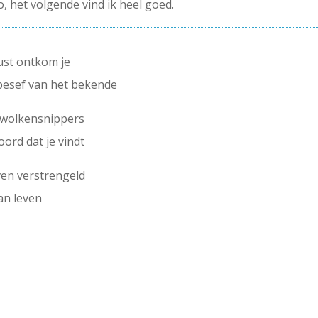
o, het volgende vind ik heel goed.
ust ontkom je
besef van het bekende
n wolkensnippers
oord dat je vindt
ven verstrengeld
an leven
ROEN WAS 