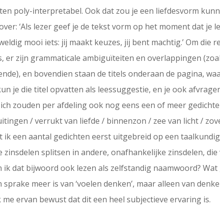
hten poly-interpretabel. Ook dat zou je een liefdesvorm kun
er: ‘Als lezer geef je de tekst vorm op het moment dat je lee
eldig mooi iets: jij maakt keuzes, jij bent machtig.’ Om die r
 er zijn grammaticale ambiguïteiten en overlappingen (zoals
nde), en bovendien staan de titels onderaan de pagina, waar
un je die titel opvatten als leessuggestie, en je ook afvragen
 zich zouden per afdeling ook nog eens een of meer gedichte
uitingen / verrukt van liefde / binnenzon / zee van licht / zo
at ik een aantal gedichten eerst uitgebreid op een taalkund
 zinsdelen splitsen in andere, onafhankelijke zinsdelen, di
n ik dat bijwoord ook lezen als zelfstandig naamwoord? Wat
en sprake meer is van ‘voelen denken’, maar alleen van denke
 me ervan bewust dat dit een heel subjectieve ervaring is.