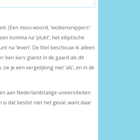
punt. (Een mooi woord, ‘wolkensnippers’:
en komma na ‘plukt’, het elliptische
 na ‘leven’. De titel beschouw ik alleen
n ‘een kers glanst in de gaard als dit
 zie je een vergelijking met ‘als’, en in de
en aan Nederlandstalige universiteiten
s dat beslist niet het geval, want daar