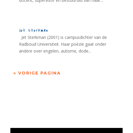
docent, supervisor en bestuurslid van haar...
Jet Sterkman
Jet Sterkman (2001) is campusdichter van de
Radboud Universiteit. Haar poëzie gaat onder
andere over engelen, autisme, dode...
« VORIGE PAGINA
Jaarrekening 2025 en begroting 2026