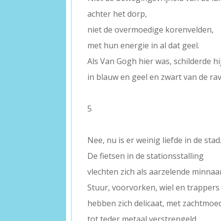
achter het dorp,
niet de overmoedige korenvelden,
met hun energie in al dat geel.
Als Van Gogh hier was, schilderde hi
in blauw en geel en zwart van de ra
–
5
–
Nee, nu is er weinig liefde in de stad
De fietsen in de stationsstalling
vlechten zich als aarzelende minnaar
Stuur, voorvorken, wiel en trappers
hebben zich delicaat, met zachtmo
tot teder metaal verstrengeld.