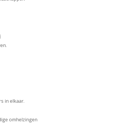
j
ven.
.
s in elkaar.
edige omhelzingen