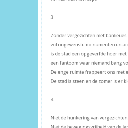
–
3
–
Zonder vergezichten met banlieues
vol ongewenste monumenten en a
is de stad een opgeverfde hoer met f
een fantoom waar niemand bang voo
De enge ruimte frappeert ons met e
De stad is steen en de zomer is er kl
–
4
–
Niet de hunkering van vergezichten
Niet de bewegingsvrijheid van de l