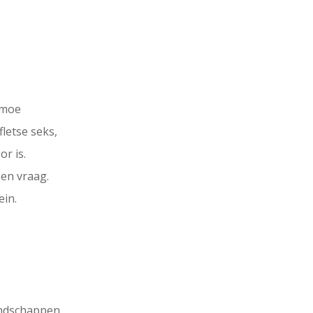
rmoe
letse seks,
r is.
en vraag.
ein.
.
andschappen