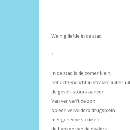
Weinig liefde in de stad
–
1
–
In de stad is de zomer klein,
het ochtendlicht in strakke luifels ui
de gevels stuurs aaneen.
Van ver verft de zon
op een verwilderd drugsplein
met geheime struiken
de banken van de dealers