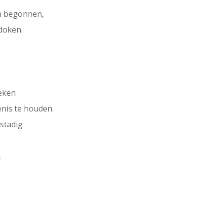
en begonnen,
doken.
reken
enis te houden.
estadig
,