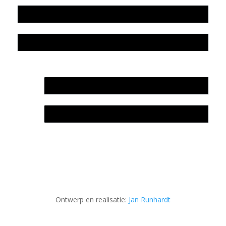
Colofon
Privacyverklaring Stichting Literatuursite Meander
In memoriam Rob de Vos
Rob de Vos – prijs
Ontwerp en realisatie:
Jan Runhardt