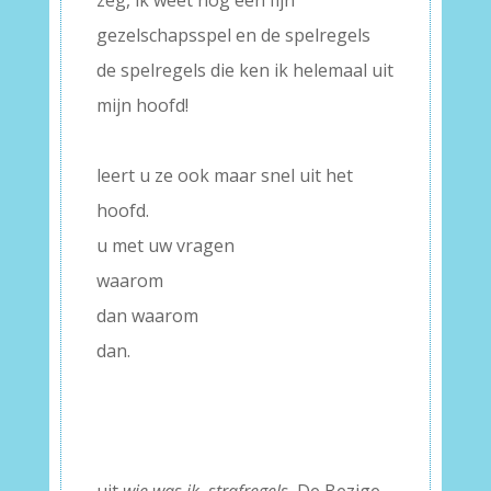
zeg, ik weet nog een fijn
gezelschapsspel en de spelregels
de spelregels die ken ik helemaal uit
mijn hoofd!
–
leert u ze ook maar snel uit het
hoofd.
u met uw vragen
waarom
dan waarom
dan.
–
–
–