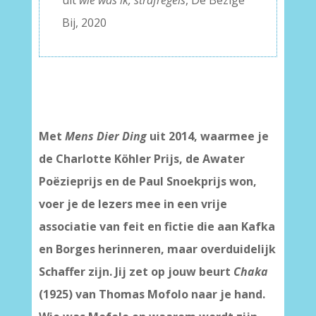
uit
wie was ik, strafregels
, De Bezige
Bij, 2020
Met
Mens Dier Ding
uit 2014, waarmee je
de Charlotte Köhler Prijs, de Awater
Poëzieprijs en de Paul Snoekprijs won,
voer je de lezers mee in een vrije
associatie van feit en fictie die aan Kafka
en Borges herinneren, maar overduidelijk
Schaffer zijn. Jij zet op jouw beurt
Chaka
(1925) van Thomas Mofolo naar je hand.