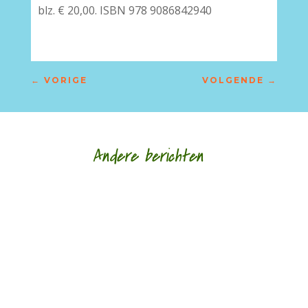
blz. € 20,00. ISBN 978 9086842940
←
VORIGE
VOLGENDE
→
Andere berichten
Hoe een ziek lichaam zich verhoudt tot een zieke
wereld door Eric van Loo - - (*Red. Naar