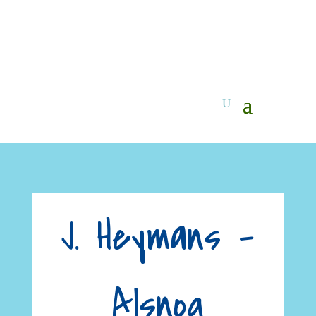
J. Heymans –
Alsnog