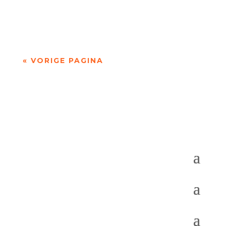
- - Dichten is denken. Of twijfelen aan datgene
wat je altijd gedacht hebt. In die zin is...
« VORIGE PAGINA