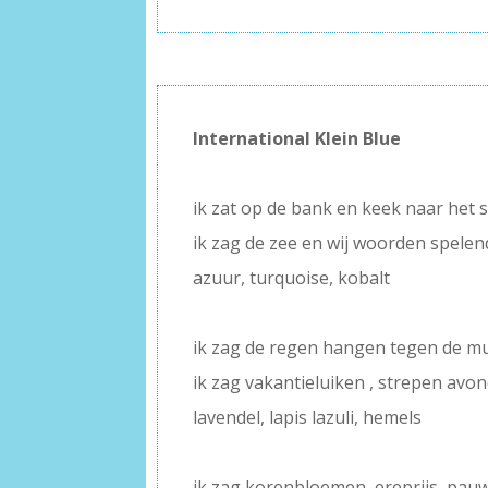
International Klein Blue
–
ik zat op de bank en keek naar het sc
ik zag de zee en wij woorden spelen
azuur, turquoise, kobalt
–
ik zag de regen hangen tegen de m
ik zag vakantieluiken , strepen avon
lavendel, lapis lazuli, hemels
–
ik zag korenbloemen, ereprijs, pa