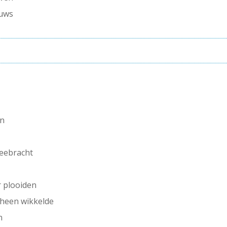
auws
en
meebracht
r plooiden
 heen wikkelde
n