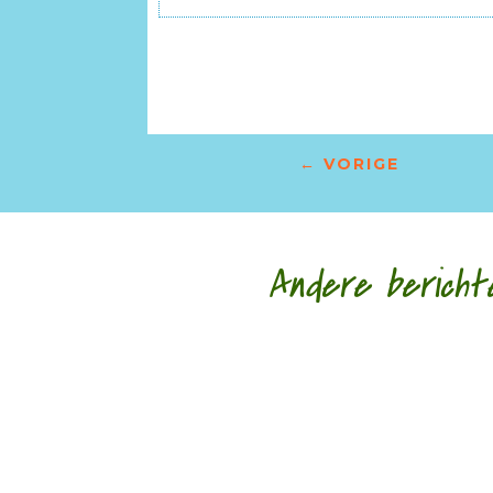
←
VORIGE
Andere bericht
Nele Bruynooghe speelt een zacht brutaal spel 