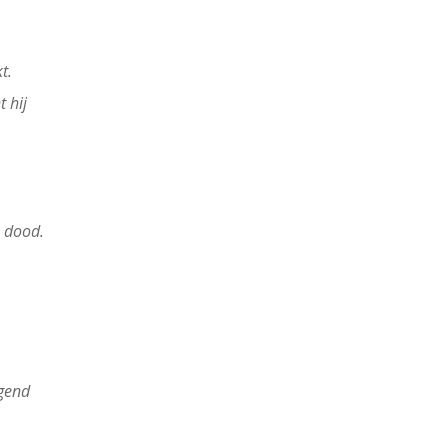
t.
 hij
e dood.
jgend