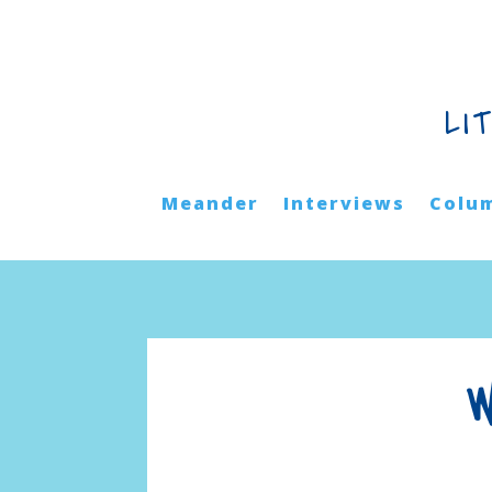
LI
Meander
Interviews
Colu
W