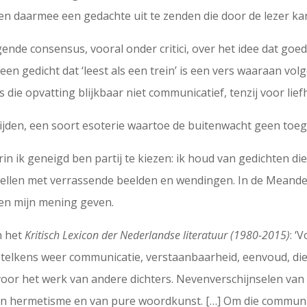
n en daarmee een gedachte uit te zenden die door de lezer 
jgende consensus, vooral onder critici, over het idee dat go
en gedicht dat ‘leest als een trein’ is een vers waaraan vo
 die opvatting blijkbaar niet communicatief, tenzij voor lie
wijden, een soort esoterie waartoe de buitenwacht geen toe
rin ik geneigd ben partij te kiezen: ik houd van gedichten die
tellen met verrassende beelden en wendingen. In de Meand
ren mijn mening geven.
n het
Kritisch Lexicon der Nederlandse literatuur (1980-2015)
: ‘
t telkens weer communicatie, verstaanbaarheid, eenvoud, d
oor het werk van andere dichters. Nevenverschijnselen van 
 van hermetisme en van pure woordkunst. […] Om die commun