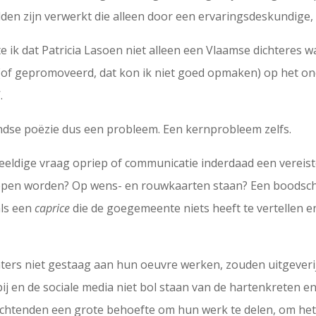
lden zijn verwerkt die alleen door een ervaringsdeskundige
 ik dat Patricia Lasoen niet alleen een Vlaamse dichteres w
 (of gepromoveerd, dat kon ik niet goed opmaken) op het o
.
ndse poëzie dus een probleem. Een kernprobleem zelfs.
lbeeldige vraag opriep of communicatie inderdaad een vereist
repen worden? Op wens- en rouwkaarten staan? Een boodsc
als een
caprice
die de goegemeente niets heeft te vertellen en
ters niet gestaag aan hun oeuvre werken, zouden uitgeverijen
j en de sociale media niet bol staan van de hartenkreten e
dichtenden een grote behoefte om hun werk te delen, om het