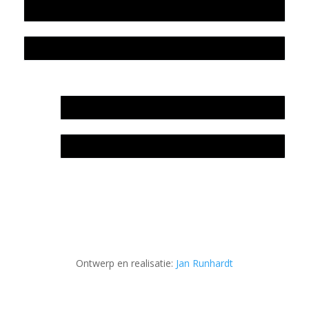
Colofon
Privacyverklaring Stichting Literatuursite Meander
In memoriam Rob de Vos
Rob de Vos – prijs
Ontwerp en realisatie:
Jan Runhardt