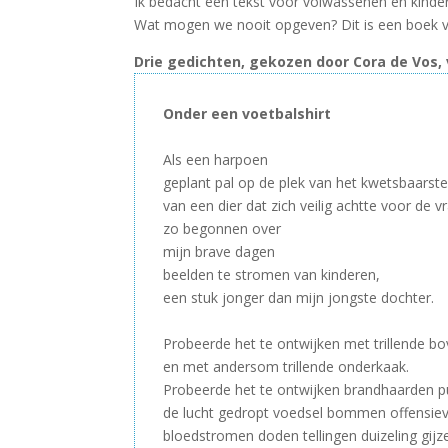
Ik bedacht een tekst voor volwassenen en kinder
Wat mogen we nooit opgeven? Dit is een boek vo
Drie gedichten, gekozen door Cora de Vos,
Onder een voetbalshirt
–
Als een harpoen
geplant pal op de plek van het kwetsbaarste
van een dier dat zich veilig achtte voor de 
zo begonnen over
mijn brave dagen
beelden te stromen van kinderen,
een stuk jonger dan mijn jongste dochter.
–
Probeerde het te ontwijken met trillende b
en met andersom trillende onderkaak.
Probeerde het te ontwijken brandhaarden pui
de lucht gedropt voedsel bommen offensiev
bloedstromen doden tellingen duizeling gijz