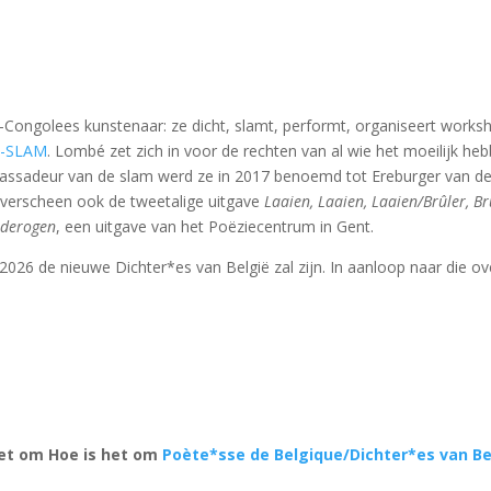
h-Congolees kunstenaar: ze dicht, slamt, performt, organiseert worksh
 L-SLAM
. Lombé zet zich in voor de rechten van al wie het moeilijk he
ambassadeur van de slam werd ze in 2017 benoemd tot Ereburger van de
 verscheen ook de tweetalige uitgave
Laaien, Laaien, Laaien/Brûler, Br
nderogen
, een uitgave van het Poëziecentrum in Gent.
026 de nieuwe Dichter*es van België zal zijn. In aanloop naar die ov
 het om Hoe is het om
Poète*sse de Belgique/Dichter*es van Bel