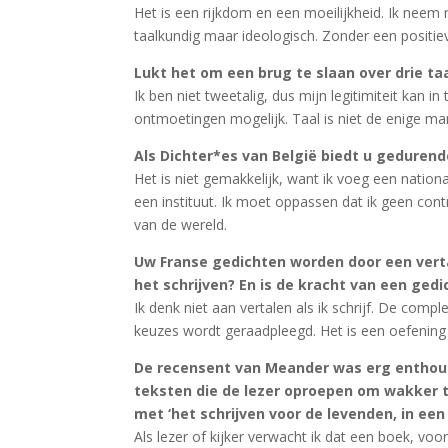
Het is een rijkdom en een moeilijkheid. Ik neem m
taalkundig maar ideologisch. Zonder een positiev
Lukt het om een brug te slaan over drie t
Ik ben niet tweetalig, dus mijn legitimiteit kan in
ontmoetingen mogelijk. Taal is niet de enige man
Als Dichter*es van België biedt u gedurend
Het is niet gemakkelijk, want ik voeg een nation
een instituut. Ik moet oppassen dat ik geen contr
van de wereld.
Uw Franse gedichten worden door een vertal
het schrijven? En is de kracht van een gedic
Ik denk niet aan vertalen als ik schrijf. De compl
keuzes wordt geraadpleegd. Het is een oefening
De recensent van Meander was erg enthou
teksten die de lezer oproepen om wakker te
met ‘het schrijven voor de levenden, in een
Als lezer of kijker verwacht ik dat een boek, vo