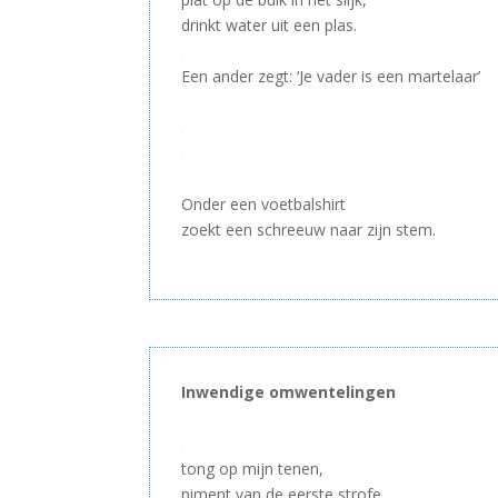
drinkt water uit een plas.
.
Een ander zegt: ‘Je vader is een martelaar’
.
.
–
Onder een voetbalshirt
zoekt een schreeuw naar zijn stem.
–
Inwendige omwentelingen
–
.
tong op mijn tenen,
piment van de eerste strofe,