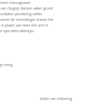
zinnen massagraven
van chagrijn dansen vallen grond
soldaten plundering selfies
ichamen de schendingen staven het
 in plaats van twee één arm in
 rijen witte lakentjes.
ige merg.
Delen van ontbering.