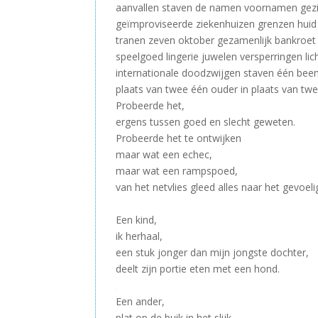
aanvallen staven de namen voornamen ge
geïmproviseerde ziekenhuizen grenzen huid 
tranen zeven oktober gezamenlijk bankroet 
speelgoed lingerie juwelen versperringen l
internationale doodzwijgen staven één been
plaats van twee één ouder in plaats van twee
Probeerde het,
ergens tussen goed en slecht geweten.
Probeerde het te ontwijken
maar wat een echec,
maar wat een rampspoed,
van het netvlies gleed alles naar het gevoel
–
Een kind,
ik herhaal,
een stuk jonger dan mijn jongste dochter,
deelt zijn portie eten met een hond.
.
Een ander,
plat op de buik in het slijk,