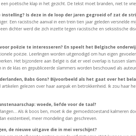
een poëtische klap in het gezicht. De tekst moet branden, niet te vrien
 instelling? Is deze in de loop der jaren gegroeid of zat de stri
iger. Een racistische aanval in een trein tien jaar geleden versnelde 
en dichter werd die zich inzette tegen racistische en seksistische dis
voor poëzie te interesseren? En speelt het Belgische onderwijs
tionele poëzie. Leerlingen worden uitgenodigd om hun eigen gevoelen
rken. Het bijzondere aan België is dat er veel overlap is tussen slam e
n in de klas en gepubliceerde slammers worden beschouwd als auteur
derlanden, Babs Gons? Bijvoorbeeld als het gaat over het bel
el artikelen gelezen over haar aanpak en betrokkenheid. Ik zou haar 
kunstenaarschap: woede, liefde voor de taal?
 verlangen… Als ik boos ben, moet ik die gemoedstoestand kalmeren door 
l dan existentieel, meer mondeling dan geschreven.
gen
, de nieuwe uitgave die in mei verschijnt?