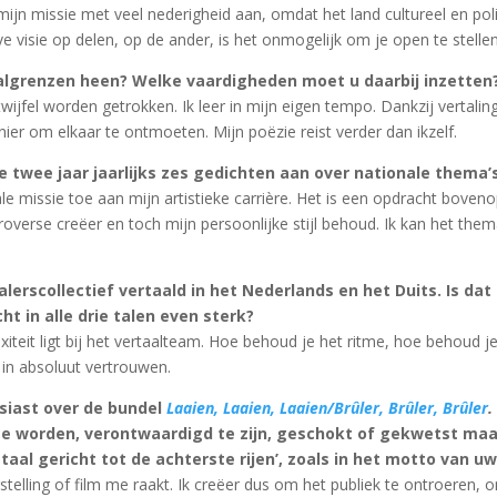
ijn missie met veel nederigheid aan, omdat het land cultureel en polit
e visie op delen, op de ander, is het onmogelijk om je open te stellen
aalgrenzen heen? Welke vaardigheden moet u daarbij inzetten
 twijfel worden getrokken. Ik leer in mijn eigen tempo. Dankzij vertaling
ier om elkaar te ontmoeten. Mijn poëzie reist verder dan ikzelf.
e twee jaar jaarlijks zes gedichten aan over nationale thema’
ale missie toe aan mijn artistieke carrière. Het is een opdracht boven
overse creëer en toch mijn persoonlijke stijl behoud. Ik kan het thema 
erscollectief vertaald in het Nederlands en het Duits. Is dat
ht in alle drie talen even sterk?
exiteit ligt bij het vertaalteam. Hoe behoud je het ritme, hoe behoud j
 in absoluut vertrouwen.
siast over de bundel
Laaien, Laaien, Laaien/Brûler, Brûler, Brûler
.
 worden, verontwaardigd te zijn, geschokt of gekwetst maar n
 taal gericht tot de achterste rijen’, zoals in het motto van u
orstelling of film me raakt. Ik creëer dus om het publiek te ontroere