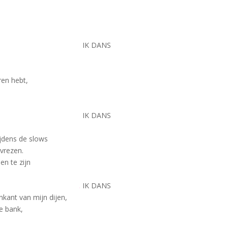
.
IK DANS
ren hebt,
.
IK DANS
jdens de slows
vrezen.
en te zijn
.
IK DANS
nkant van mijn dijen,
e bank,