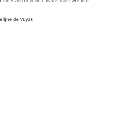
et meer zien of voelen als we ouder worden?
telijne de Vuyst