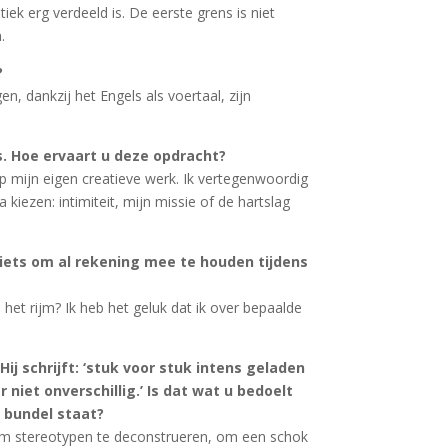
iek erg verdeeld is. De eerste grens is niet
.
?
en, dankzij het Engels als voertaal, zijn
s. Hoe ervaart u deze opdracht?
op mijn eigen creatieve werk. Ik vertegenwoordig
kiezen: intimiteit, mijn missie of de hartslag
 iets om al rekening mee te houden tijdens
e het rijm? Ik heb het geluk dat ik over bepaalde
Hij schrijft: ‘stuk voor stuk intens geladen
iet onverschillig.’ Is dat wat u bedoelt
w bundel staat?
n, om stereotypen te deconstrueren, om een schok