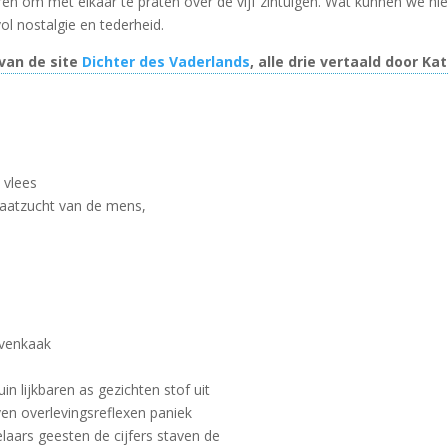
en om met elkaar te praten over de vijf zintuigen. Wat kunnen we ni
l nostalgie en tederheid.
 van de site
Dichter des Vaderlands
, alle drie vertaald door Ka
 vlees
vraatzucht van de mens,
ovenkaak
n lijkbaren as gezichten stof uit
en overlevingsreflexen paniek
elaars geesten de cijfers staven de