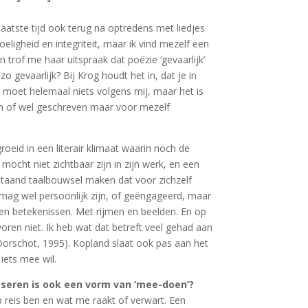
aatste tijd ook terug na optredens met liedjes
ligheid en integriteit, maar ik vind mezelf een
 trof me haar uitspraak dat poëzie ‘gevaarlijk’
o gevaarlijk? Bij Krog houdt het in, dat je in
e moet helemaal niets volgens mij, maar het is
en of wel geschreven maar voor mezelf
roeid in een literair klimaat waarin noch de
mocht niet zichtbaar zijn in zijn werk, en een
staand taalbouwsel maken dat voor zichzelf
t mag wel persoonlijk zijn, of geëngageerd, maar
en betekenissen. Met rijmen en beelden. En op
oren niet. Ik heb wat dat betreft veel gehad aan
Oorschot, 1995). Kopland slaat ook pas aan het
 iets mee wil.
lyseren is ook een vorm van ‘mee-doen’?
op reis ben en wat me raakt of verwart. Een