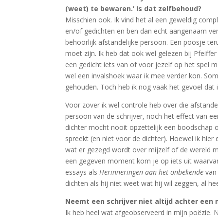
(weet) te bewaren.’ Is dat zelfbehoud?
Misschien ook. Ik vind het al een geweldig comp
en/of gedichten en ben dan echt aangenaam verra
behoorlijk afstandelijke persoon. Een poosje ter
moet zijn. Ik heb dat ook wel gelezen bij Pfeiffe
een gedicht iets van of voor jezelf op het spel 
wel een invalshoek waar ik mee verder kon. Som
gehouden. Toch heb ik nog vaak het gevoel dat ik n
Voor zover ik wel controle heb over die afstandel
persoon van de schrijver, noch het effect van ee
dichter mocht nooit opzettelijk een boodschap 
spreekt (en niet voor de dichter). Hoewel ik hie
wat er gezegd wordt over mijzelf of de wereld 
een gegeven moment kom je op iets uit waarvan je
essays als
Herinneringen aan het onbekende
van 
dichten als hij niet weet wat hij wil zeggen, al h
Neemt een schrijver niet altijd achter een
Ik heb heel wat afgeobserveerd in mijn poëzie. N