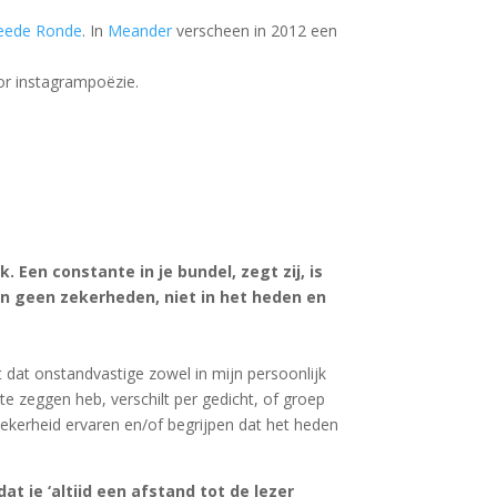
eede Ronde
. In
Meander
verscheen in 2012 een
r instagrampoëzie.
Een constante in je bundel, zegt zij, is
zijn geen zekerheden, niet in het heden en
at dat onstandvastige zowel in mijn persoonlijk
r te zeggen heb, verschilt per gedicht, of groep
zekerheid ervaren en/of begrijpen dat het heden
t je ‘altijd een afstand tot de lezer