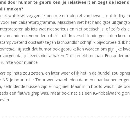
d door humor te gebruiken, je relativeert en zegt de lezer da
wilt maken?
ik niet wat ik wil zeggen. Ik ben me er ook niet van bewust dat ik din
raad voor een cabaretprogramma. Misschien niet het handigste uitgangspu
erpreteren als iets wat niet serieus en niet poëtisch is, of zelfs als 
e van anderen, vernedert of sluit uit. In verschillende gedichten komt 
t stampvoetend opstaat/ tegen lachbandlol’ schrijf ik bijvoorbeeld. Ik
ikomedie
. Hij stelt dat humor ook gebruikt kan worden om pijnlijke kwe
r zorgen dat je lezers niet afhaken Dat spreekt me aan. Een ander punt
t ruimte voor nuance.
gers
op insta zou zetten, en later weer of ik het in de bundel zou opn
e NS. Je hoort niet: ‘Door werkzaamheden daar en daar kunnen er geen
, zelfrijdende bussen zijn er nog niet. Maar mijn hoofd was bij de oor
eeds een flauwe grap was, maar ook, net als een IG-nobelwaardig ond
geven.