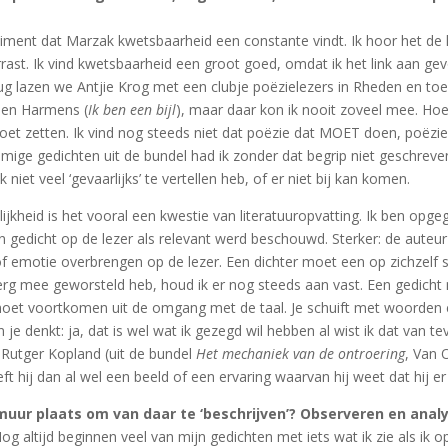
liment dat Marzak kwetsbaarheid een constante vindt. Ik hoor het de l
st. Ik vind kwetsbaarheid een groot goed, omdat ik het link aan gevoe
ug lazen we Antjie Krog met een clubje poëzielezers in Rheden en toen
r en Harmens (
Ik ben een bijl
), maar daar kon ik nooit zoveel mee. Hoez
moet zetten. Ik vind nog steeds niet dat poëzie dat MOET doen, poëzi
mige gedichten uit de bundel had ik zonder dat begrip niet geschrev
iet veel ‘gevaarlijks’ te vertellen heb, of er niet bij kan komen.
ijkheid is het vooral een kwestie van literatuuropvatting. Ik ben opgeg
n gedicht op de lezer als relevant werd beschouwd. Sterker: de auteur 
of emotie overbrengen op de lezer. Een dichter moet een op zichzelf 
r erg mee geworsteld heb, houd ik er nog steeds aan vast. Een gedich
moet voortkomen uit de omgang met de taal. Je schuift met woorden 
 denkt: ja, dat is wel wat ik gezegd wil hebben al wist ik dat van tev
Rutger Kopland (uit de bundel
Het mechaniek van de ontroering
, Van 
eeft hij dan al wel een beeld of een ervaring waarvan hij weet dat hij er
 muur plaats om van daar te ‘beschrijven’? Observeren en ana
og altijd beginnen veel van mijn gedichten met iets wat ik zie als ik 