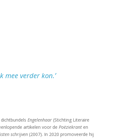
ik mee verder kon.’
e dichtbundels
Engelenhaar
(Stichting Literaire
teenlopende artikelen voor de
Poëziekrant
en
ksten schrijven
(2007). In 2020 promoveerde hij