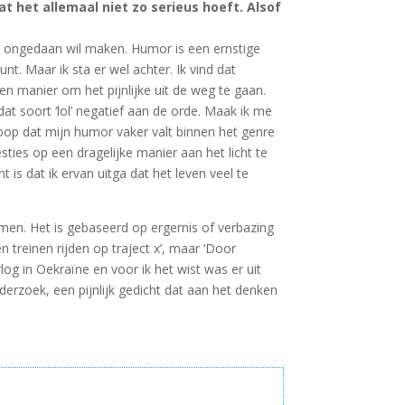
t het allemaal niet zo serieus hoeft. Alsof
gen ongedaan wil maken. Humor is een ernstige
nt. Maar ik sta er wel achter. Ik vind dat
een manier om het pijnlijke uit de weg te gaan.
dat soort ‘lol’ negatief aan de orde. Maak ik me
 hoop dat mijn humor vaker valt binnen het genre
sties op een dragelijke manier aan het licht te
 is dat ik ervan uitga dat het leven veel te
emen. Het is gebaseerd op ergernis of verbazing
 treinen rijden op traject x’, maar ‘Door
log in Oekraïne en voor ik het wist was er uit
erzoek, een pijnlijk gedicht dat aan het denken