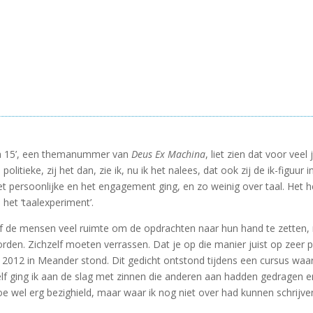
ca 15’, een themanummer van
Deus Ex Machina
, liet zien dat voor vee
politieke, zij het dan, zie ik, nu ik het nalees, dat ook zij de ik-figuur
 het persoonlijke en het engagement ging, en zo weinig over taal. He
 het ‘taalexperiment’.
eef de mensen veel ruimte om de opdrachten naar hun hand te zetten,
orden. Zichzelf moeten verrassen. Dat je op die manier juist op zeer 
2012 in Meander stond. Dit gedicht ontstond tijdens een cursus waarin
elf ging ik aan de slag met zinnen die anderen aan hadden gedragen 
e wel erg bezighield, maar waar ik nog niet over had kunnen schrijve