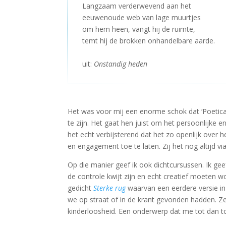
Langzaam verderwevend aan het
eeuwenoude web van lage muurtjes
om hem heen, vangt hij de ruimte,
temt hij de brokken onhandelbare aarde.
–
uit:
Onstandig heden
Het was voor mij een enorme schok dat ‘Poeti
te zijn. Het gaat hen juist om het persoonlijke en 
het echt verbijsterend dat het zo openlijk over
en engagement toe te laten. Zij het nog altijd via
Op die manier geef ik ook dichtcursussen. Ik g
de controle kwijt zijn en echt creatief moeten w
gedicht
Sterke rug
waarvan een eerdere versie in 
we op straat of in de krant gevonden hadden. Z
kinderloosheid. Een onderwerp dat me tot dan to