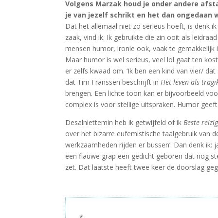
Volgens Marzak houd je onder andere afstan
je van jezelf schrikt en het dan ongedaan 
Dat het allemaal niet zo serieus hoeft, is denk 
zaak, vind ik. Ik gebruikte die zin ooit als leid
mensen humor, ironie ook, vaak te gemakkelijk int
Maar humor is wel serieus, veel lol gaat ten kost
er zelfs kwaad om. ‘Ik ben een kind van vier/ da
dat Tim Franssen beschrijft in
Het leven als trag
brengen. Een lichte toon kan er bijvoorbeeld voo
complex is voor stellige uitspraken. Humor geef
Desalniettemin heb ik getwijfeld of ik
Beste reizi
over het bizarre eufemistische taalgebruik van d
werkzaamheden rijden er bussen’. Dan denk ik: ja
een flauwe grap een gedicht geboren dat nog st
zet. Dat laatste heeft twee keer de doorslag ge
*