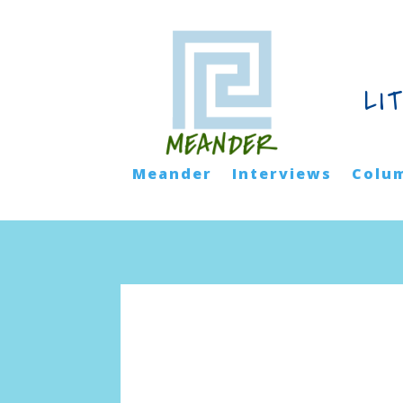
LI
Meander
Interviews
Colu