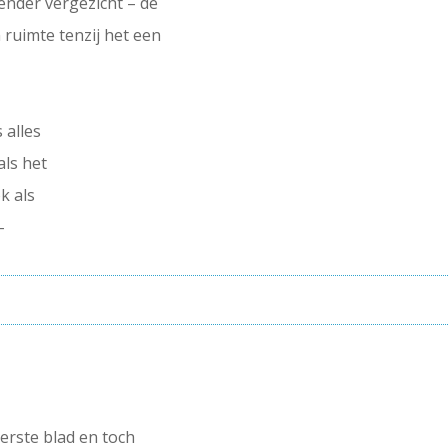
nder vergezicht – de
 ruimte tenzij het een
 alles
als het
k als
–
erste blad en toch