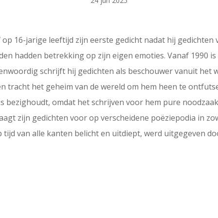
24 jun 2025
op 16-jarige leeftijd zijn eerste gedicht nadat hij gedichte
lgden hadden betrekking op zijn eigen emoties. Vanaf 1990 is
enwoordig schrijft hij gedichten als beschouwer vanuit het 
 en tracht het geheim van de wereld om hem heen te ontfutsel
s bezighoudt, omdat het schrijven voor hem pure noodzaak i
raagt zijn gedichten voor op verscheidene poëziepodia in zowe
 tijd van alle kanten belicht en uitdiept, werd uitgegeven doo