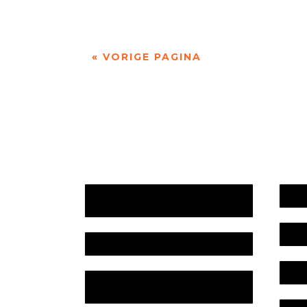
« VORIGE PAGINA
Jaarrekening 2025 en begroting
Werk
2026
Bele
Jaarverslag 2025
Colo
Jaarrekening 2024 en begroting
2025