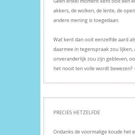
Geen enkel moment kent ooit een ee
akkers, de wolken, de lente, de open
andere mening is toegedaan.
–
Wat kent dan ooit eenzelfde aard als
daarmee in tegenspraak zou lijken, 
onveranderlijk zou zijn gebleven, oo
het nooit ten volle wordt bewezen? 
PRECIES HETZELFDE
–
Ondanks de voormalige koude het e