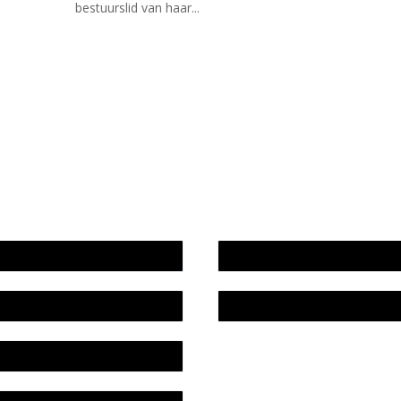
bestuurslid van haar...
wijze en medewerkers
In memoriam Rob de Vos
idsplan
Rob de Vos – prijs
fon