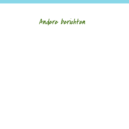
Andere berichten
Nele Bruynooghe speelt een zacht brutaal spel
met literatuur. Ze kijkt met ogen die schrijven en
legt wat ze schrijft als speelgoed in de...
Monique Leferink op Reinink was jarenlang
werkzaam als psychotherapeut, nu vooral als
docent, supervisor en bestuurslid van haar...