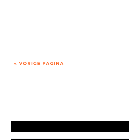
Jet Sterkman (2001) is campusdichter van de
Radboud Universiteit. Haar poëzie gaat onder
andere over engelen, autisme, dode...
« VORIGE PAGINA
Jaarrekening 2025 en begroting 2026