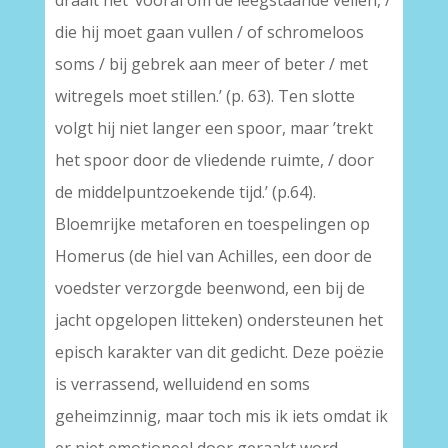
draait het ‘vooral om de leegstaande vellen, /
die hij moet gaan vullen / of schromeloos
soms / bij gebrek aan meer of beter / met
witregels moet stillen.’ (p. 63). Ten slotte
volgt hij niet langer een spoor, maar ’trekt
het spoor door de vliedende ruimte, / door
de middelpuntzoekende tijd.’ (p.64).
Bloemrijke metaforen en toespelingen op
Homerus (de hiel van Achilles, een door de
voedster verzorgde beenwond, een bij de
jacht opgelopen litteken) ondersteunen het
episch karakter van dit gedicht. Deze poëzie
is verrassend, welluidend en soms
geheimzinnig, maar toch mis ik iets omdat ik