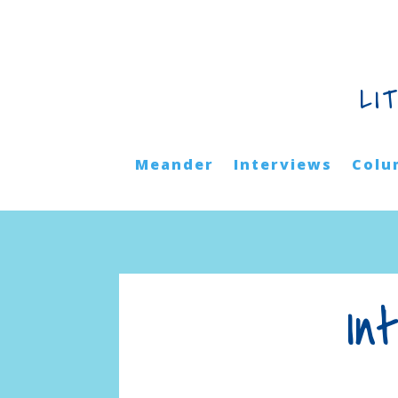
LI
Meander
Interviews
Colu
In