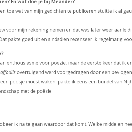
en? En wat doe je bij Meander?
en toe wat van mijn gedichten te publiceren stuitte ik al g
iew voor mijn rekening nemen en dat was later weer aanleidi
 Dat pakte goed uit en sindsdien recenseer ik regelmatig vo
e?
an enthousiasme voor poëzie, maar de eerste keer dat ik er
affodils
overtuigend werd voorgedragen door een bevlogen li
een poosje moest waken, pakte ik eens een bundel van Nijhof
iendschap met de poëzie.
, probeer ik na te gaan waardoor dat komt. Welke middelen he