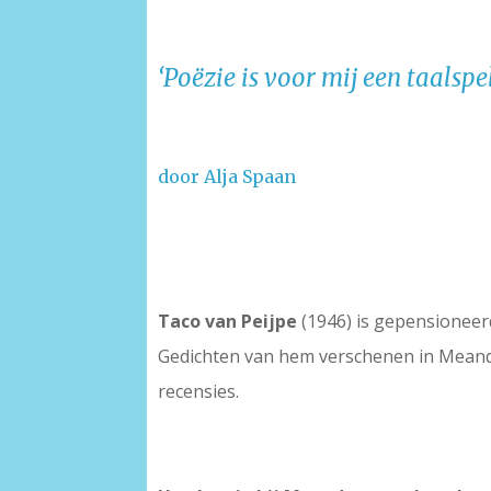
‘Poëzie is voor mij een taalsp
door Alja Spaan
Taco van Peijpe
(1946) is gepensioneerd 
Gedichten van hem verschenen in Meande
recensies.