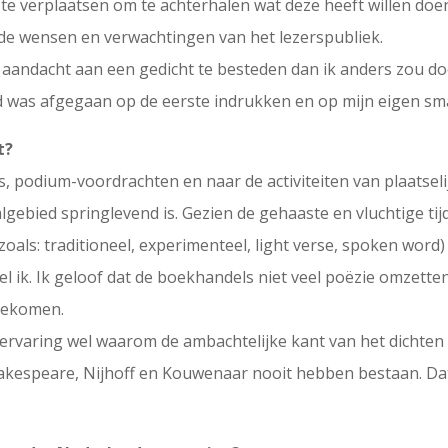
r te verplaatsen om te achterhalen wat deze heeft willen doen
e wensen en verwachtingen van het lezerspubliek.
n aandacht aan een gedicht te besteden dan ik anders zou d
end was afgegaan op de eerste indrukken en op mijn eigen sm
t?
es, podium-voordrachten en naar de activiteiten van plaatsel
lgebied springlevend is. Gezien de gehaaste en vluchtige tijd
oals: traditioneel, experimenteel, light verse, spoken word)
fel ik. Ik geloof dat de boekhandels niet veel poëzie omzette
ngekomen.
ervaring wel waarom de ambachtelijke kant van het dichten
speare, Nijhoff en Kouwenaar nooit hebben bestaan. Dat v