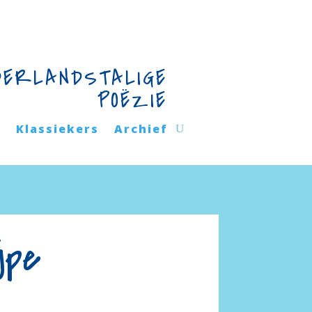
DERLANDSTALIGE
POËZIE
n
Klassiekers
Archief
jpe