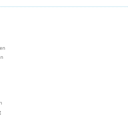
ten
en
n
g