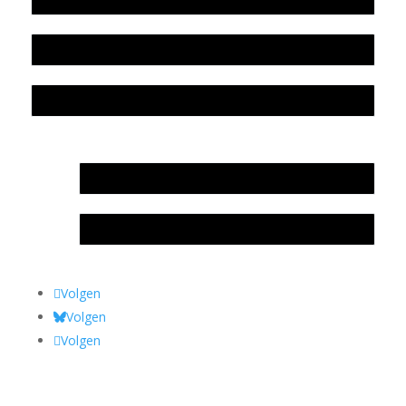
Colofon
Privacyverklaring Stichting Literatuursite Meander
In memoriam Rob de Vos
Rob de Vos – prijs
Volgen
Volgen
Volgen