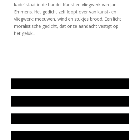
kade’ staat in de bundel Kunst en vliegwerk van Jan
Emmens. Het gedicht zelf loopt over van kunst- en
vliegwerk: meeuwen, wind en stukjes brood. Een licht
moralistische gedicht, dat onze aandacht vestigt op
het geluk...
Jaarrekening 2025 en begroting 2026
Jaarverslag 2025
Jaarrekening 2024 en begroting 2025
Jaarverslag 2024