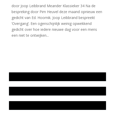
door Joop Leibbrand Meander Klassieker 34 Na de
bespreking door Pim Heuvel deze maand opnieuw een
gedicht van Ed. Hoornik. Joop Leibbrand bespreekt
‘Overgang’. Een ogenschijnlijk weinig opwekkend
gedicht over hoe iedere nieuwe dag voor een mens
een niet te ontwijken...
Jaarrekening 2025 en begroting 2026
Jaarverslag 2025
Jaarrekening 2024 en begroting 2025