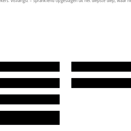
iekers. Visvangst – Sprank’lend opgeslagen uit het diepste diep, waar h
wijze en medewerkers
In memoriam Rob de Vos
idsplan
Rob de Vos – prijs
fon
acyverklaring Stichting
ratuursite Meander