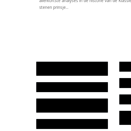
allerkortste analyses in de historie van de Klass
stenen prinsje...
Jaarrekening 2025 en begroting
Werk
2026
Bele
Jaarverslag 2025
Colo
Jaarrekening 2024 en begroting
2025
Priv
Lite
Jaarverslag 2024