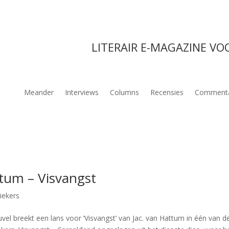
LITERAIR E-MAGAZINE VO
Meander
Interviews
Columns
Recensies
Comment
ttum – Visvangst
iekers
l breekt een lans voor ‘Visvangst’ van Jac. van Hattum in één van d