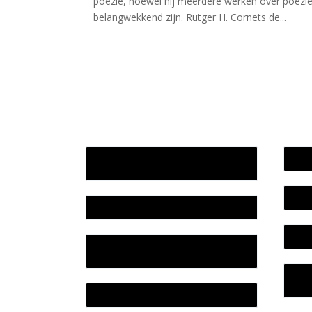
poëzie, hoewel hij meerdere werken over poëzie
belangwekkend zijn. Rutger H. Cornets de...
Jaarrekening 2025 en begroting
Werk
2026
Bele
Jaarverslag 2025
Colo
Jaarrekening 2024 en begroting
2025
Priv
Lite
Jaarverslag 2024