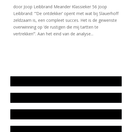
door Joop Leibbrand Meander Klassieker 56 Joop
Leibbrand: “’De ontdekker’ opent met wat bij Slauerhoff
zeldzaam is, een compleet succes. Het is de gewenste
overwinning op ‘de rustigen die mij tartten te
vertrekken’”. Aan het eind van de analyse...
Jaarrekening 2025 en begroting 2026
Jaarverslag 2025
Jaarrekening 2024 en begroting 2025
Jaarverslag 2024