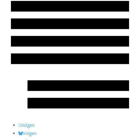
Werkwijze en medewerkers
Beleidsplan
Colofon
Privacyverklaring Stichting Literatuursite Meander
In memoriam Rob de Vos
Rob de Vos – prijs
Volgen
Volgen