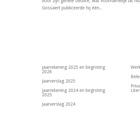
voor zijn gehele oeuvre, wat voornamelijk uit h
Gossaert publiceerde hij één...
Jaarrekening 2025 en begroting
Werk
2026
Bele
Jaarverslag 2025
Priv
Jaarrekening 2024 en begroting
Lite
2025
Jaarverslag 2024