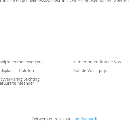
istorische en politieke essays bestond. Onder het pseudoniem Geerten
wijze en medewerkers
In memoriam Rob de Vos
idsplan
Colofon
Rob de Vos – prijs
acyverklaring Stichting
ratuursite Meander
Ontwerp en realisatie:
Jan Runhardt