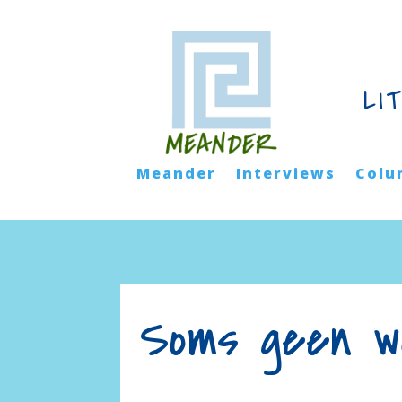
LI
Meander
Interviews
Colu
Soms geen wo