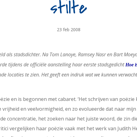
stilte
23 feb 2008
eld als stadsdichter. Na Tom Lanoye, Ramsey Nasr en Bart Moeya
e tijdens de officiële aanstelling haar eerste stadsgedicht
Hoe is
de locaties te zien. Het geeft een indruk wat we kunnen verwachte
ëzie en is begonnen met cabaret. ‘Het schrijven van poëzie ko
vrijheid en veelvormigheid, en zo evolueerde dat naar mijn h
n de concentratie, het zoeken naar het juiste woord, de zin di
 Critici vergelijken haar poëzie vaak met het werk van Judith 