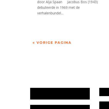
door Alja Spaan Jacobus Bos (1943)
debuteerde in 1969 met de
verhalenbundel...
« VORIGE PAGINA
Jaarrekening 2025 en begroting
Werk
2026
Bele
Jaarverslag 2025