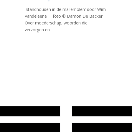
'Standhouden in de mallemolen' door Wim
Vandeleene foto © Damon De Backer
Over moederschap, woorden die
verzorgen en...
wijze en medewerkers
In memoriam Rob de Vos
idsplan
Rob de Vos – prijs