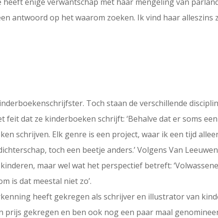
oe heeft enige verwantschap met haar mengeling van parlan
en antwoord op het waarom zoeken. Ik vind haar alleszins 
nderboekenschrijfster. Toch staan de verschillende discipli
 feit dat ze kinderboeken schrijft: ‘Behalve dat er soms ee
eken schrijven. Elk genre is een project, waar ik een tijd al
dichterschap, toch een beetje anders.’ Volgens Van Leeuwen 
 kinderen, maar wel wat het perspectief betreft: ‘Volwass
m is dat meestal niet zo’.
rkenning heeft gekregen als schrijver en illustrator van ki
l een prijs gekregen en ben ook nog een paar maal genomine