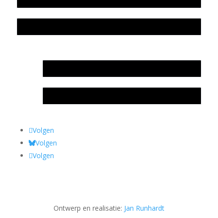
Privacyverklaring Stichting Literatuursite Meander
In memoriam Rob de Vos
Rob de Vos – prijs
Volgen
Volgen
Volgen
Ontwerp en realisatie:
Jan Runhardt