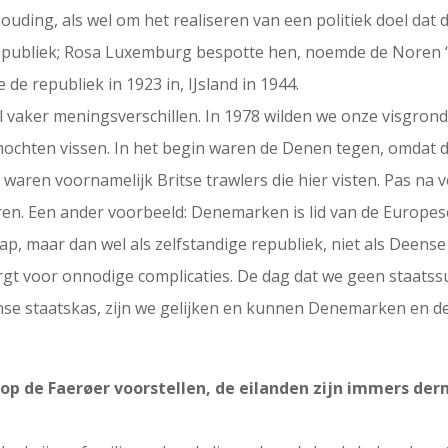
uding, als wel om het realiseren van een politiek doel dat 
publiek; Rosa Luxemburg bespotte hen, noemde de Noren ‘kl
de republiek in 1923 in, IJsland in 1944.
vaker meningsverschillen. In 1978 wilden we onze visgrond
ochten vissen. In het begin waren de Denen tegen, omdat d
 waren voornamelijk Britse trawlers die hier visten. Pas na
n. Een ander voorbeeld: Denemarken is lid van de Europese U
chap, maar dan wel als zelfstandige republiek, niet als Deen
orgt voor onnodige complicaties. De dag dat we geen staat
ense staatskas, zijn we gelijken en kunnen Denemarken en d
 op de Faerøer voorstellen, de eilanden zijn immers der