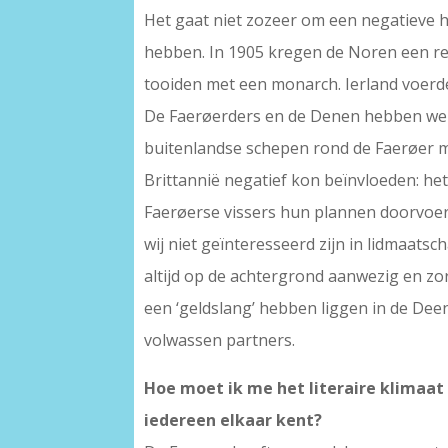
Het gaat niet zozeer om een negatieve ho
hebben. In 1905 kregen de Noren een re
tooiden met een monarch. Ierland voerde 
De Faerøerders en de Denen hebben wel 
buitenlandse schepen rond de Faerøer m
Brittannië negatief kon beïnvloeden: het
Faerøerse vissers hun plannen doorvoere
wij niet geïnteresseerd zijn in lidmaats
altijd op de achtergrond aanwezig en z
een ‘geldslang’ hebben liggen in de De
volwassen partners.
Hoe moet ik me het literaire klimaat
iedereen elkaar kent?