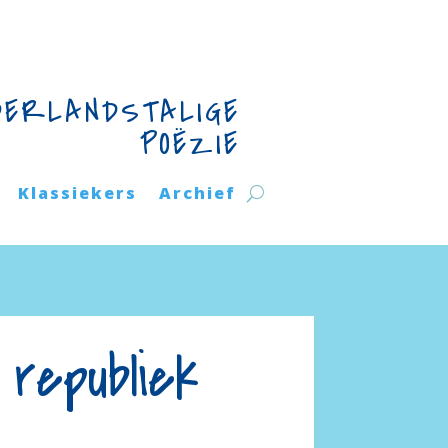
DERLANDSTALIGE
POËZIE
Klassiekers
Archief
republiek