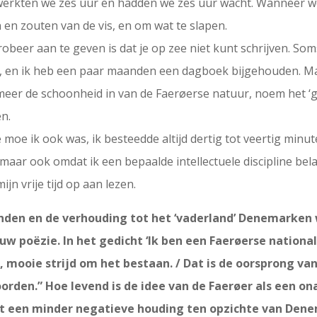
r werkten we zes uur en hadden we zes uur wacht. Wanneer 
 en zouten van de vis, en om wat te slapen.
probeer aan te geven is dat je op zee niet kunt schrijven. So
an, en ik heb een paar maanden een dagboek bijgehouden. M
meer de schoonheid in van de Faerøerse natuur, noem het ‘g
n.
 moe ik ook was, ik besteedde altijd dertig tot veertig minu
maar ook omdat ik een bepaalde intellectuele discipline bela
ijn vrije tijd op aan lezen.
landen en de verhouding tot het ‘vaderland’ Denemarke
w poëzie. In het gedicht ‘Ik ben een Faerøerse nationalis
e, mooie strijd om het bestaan. / Dat is de oorsprong v
orden.” Hoe levend is de idee van de Faerøer als een o
cht een minder negatieve houding ten opzichte van Den