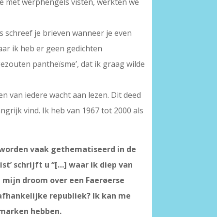
we met werphengels visten, werkten we
ms schreef je brieven wanneer je even
aar ik heb er geen gedichten
ezouten pantheïsme’, dat ik graag wilde
ten van iedere wacht aan lezen. Dit deed
ngrijk vind. Ik heb van 1967 tot 2000 als
n worden vaak gethematiseerd in de
t’ schrijft u “[…] waar ik diep van
an mijn droom over een Faerøerse
nafhankelijke republiek? Ik kan me
emarken hebben.