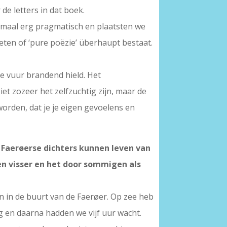
e letters in dat boek.
lemaal erg pragmatisch en plaatsten we
weten of ‘pure poëzie’ überhaupt bestaat.
che vuur brandend hield. Het
Niet zozeer het zelfzuchtig zijn, maar de
 worden, dat je je eigen gevoelens en
g Faerøerse dichters kunnen leven van
en visser en het door sommigen als
en in de buurt van de Faerøer. Op zee heb
ag en daarna hadden we vijf uur wacht.