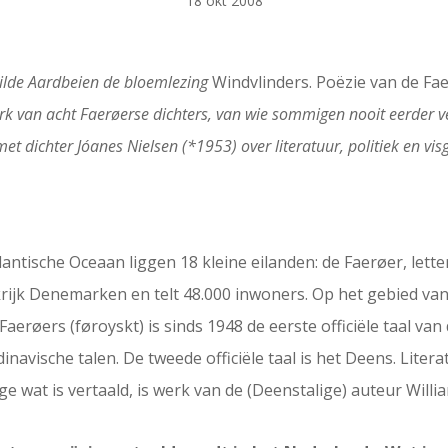
18 okt 2008
 Wilde Aardbeien de bloemlezing
Windvlinders. Poëzie van de Fa
erk van acht Faerøerse dichters, van wie sommigen nooit eerder 
t dichter Jóanes Nielsen (*1953) over literatuur, politiek en vi
ntische Oceaan liggen 18 kleine eilanden: de Faerøer, letter
rijk Denemarken en telt 48.000 inwoners. Op het gebied va
erøers (føroyskt) is sinds 1948 de eerste officiële taal van 
inavische talen. De tweede officiële taal is het Deens. Literat
e wat is vertaald, is werk van de (Deenstalige) auteur Will