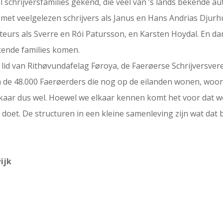
 schrijversfamilies gekend, die veel van ’s lands bekende a
, met veelgelezen schrijvers als Janus en Hans Andrias Djur
uteurs als Sverre en Rói Patursson, en Karsten Hoydal. En da
ekende families komen.
n lid van Rithøvundafelag Føroya, de Faerøerse Schrijversve
de 48.000 Faerøerders die nog op de eilanden wonen, woont 
aar dus wel. Hoewel we elkaar kennen komt het voor dat w
doet. De structuren in een kleine samenleving zijn wat dat 
ijk