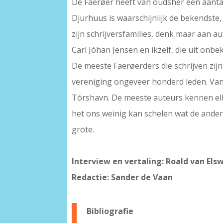
De Faerøer heeft van oudsher een aantal
Djurhuus is waarschijnlijk de bekendste
zijn schrijversfamilies, denk maar aan a
Carl Jóhan Jensen en ikzelf, die uit onb
De meeste Faerøerders die schrijven zij
vereniging ongeveer honderd leden. Van 
Tórshavn. De meeste auteurs kennen elk
het ons weinig kan schelen wat de ander 
grote.
Interview en vertaling: Roald van Elsw
Redactie: Sander de Vaan
Bibliografie