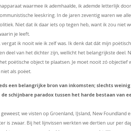
apparaat waarmee ik ademhaalde, ik ademde letterlijk door d
 communistische leeskring. In de jaren zeventig waren we al
litiek. Niet dat ik daar iets op tegen heb, want ik zou niet 
aarin je leeft.
, vergat ik nooit wie ik zelf was. Ik denk dat dát mijn poëtis
een deel van het dichter zijn, wellicht het belangrijkste deel. 
het poëtische object te plaatsen. Je moet nooit zó objectief
 niet als poëet.
eeds een belangrijke bron van inkomsten; slechts weini
 u de schijnbare paradox tussen het harde bestaan van e
ser geweest; we visten op Groenland, IJsland, New Foundland 
ter is zwaar. Bij het lijnvissen werkten we dertien uur per d