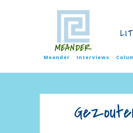
LI
Meander
Interviews
Colu
Gezouten