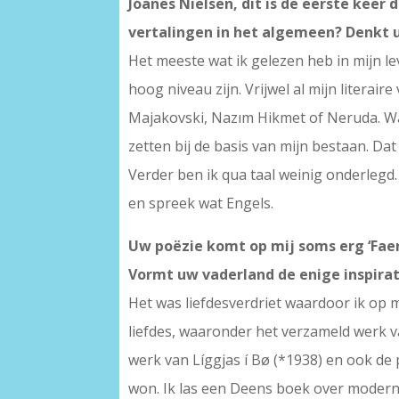
Jóanes Nielsen, dit is de eerste keer
vertalingen in het algemeen? Denkt u
Het meeste wat ik gelezen heb in mijn lev
hoog niveau zijn. Vrijwel al mijn literair
Majakovski, Nazım Hikmet of Neruda. Wan
zetten bij de basis van mijn bestaan. Da
Verder ben ik qua taal weinig onderlegd.
en spreek wat Engels.
Uw poëzie komt op mij soms erg ‘Faer
Vormt uw vaderland de enige inspira
Het was liefdesverdriet waardoor ik op m
liefdes, waaronder het verzameld werk v
werk van Líggjas í Bø (*1938) en ook de 
won. Ik las een Deens boek over moderni