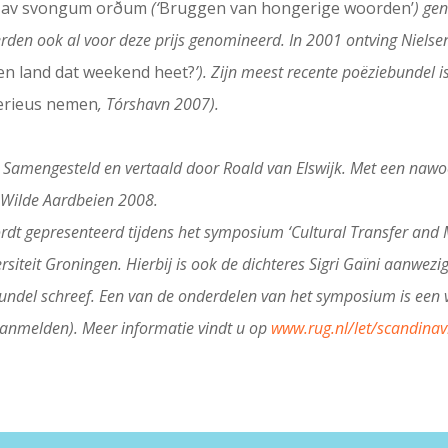
 av svongum orðum
(‘
Bruggen van hongerige woorden’
) ge
den ook al voor deze prijs genomineerd. In 2001 ontving Nielse
en land dat weekend heet?
’). Zijn meest recente poëziebundel i
serieus nemen
, Tórshavn 2007).
Samengesteld en vertaald door Roald van Elswijk. Met een nawo
: Wilde Aardbeien 2008.
dt gepresenteerd tijdens het symposium ‘Cultural Transfer and 
siteit Groningen. Hierbij is ook de dichteres Sigri Gaïni aanwez
bundel schreef. Een van de onderdelen van het symposium is een v
 aanmelden). Meer informatie vindt u op
www.rug.nl/let/scandinav