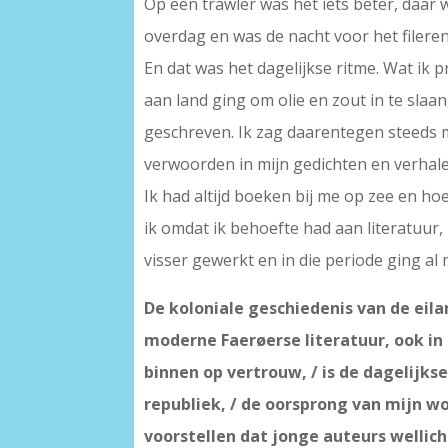
Op een trawler was het iets beter, daa
overdag en was de nacht voor het fileren
En dat was het dagelijkse ritme. Wat ik 
aan land ging om olie en zout in te sla
geschreven. Ik zag daarentegen steeds 
verwoorden in mijn gedichten en verhale
Ik had altijd boeken bij me op zee en hoe
ik omdat ik behoefte had aan literatuur, 
visser gewerkt en in die periode ging al m
De koloniale geschiedenis van de ei
moderne Faerøerse literatuur, ook in u
binnen op vertrouw, / is de dagelijks
republiek, / de oorsprong van mijn wo
voorstellen dat jonge auteurs welli