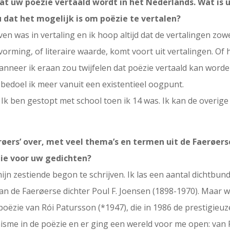
 dat uw poëzie vertaald wordt in het Nederlands. Wat is
 dat het mogelijk is om poëzie te vertalen?
en was in vertaling en ik hoop altijd dat de vertalingen zow
e vorming, of literaire waarde, komt voort uit vertalingen. Of 
neer ik eraan zou twijfelen dat poëzie vertaald kan worden,
t bedoel ik meer vanuit een existentieel oogpunt.
 Ik ben gestopt met school toen ik 14 was. Ik kan de overig
øers’ over, met veel thema’s en termen uit de Faerøer
tie voor uw gedichten?
ijn zestiende begon te schrijven. Ik las een aantal dichtbu
an de Faerøerse dichter Poul F. Joensen (1898-1970). Maar 
poëzie van Rói Patursson (*1947), die in 1986 de prestigieu
sme in de poëzie en er ging een wereld voor me open: van R