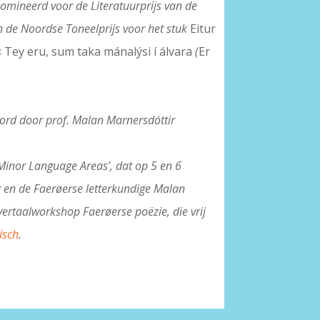
nomineerd voor de Literatuurprijs van de
n de Noordse Toneelprijs voor het stuk
Eitur
s
Tey eru, sum taka mánalýsi í álvara
(
Er
ord door prof. Malan Marnersdóttir
Minor Language Areas’, dat op 5 en 6
ig en de Faerøerse letterkundige Malan
ertaalworkshop Faerøerse poëzie, die vrij
isch
.