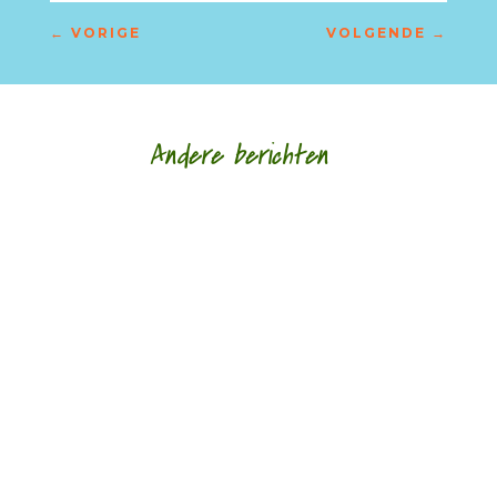
←
VORIGE
VOLGENDE
→
Andere berichten
Hoe een ziek lichaam zich verhoudt tot een zieke
wereld door Eric van Loo - - (*Red. Naar
aanleiding van het overlijden van Lieke
Marsman....