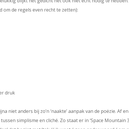
elukkig blijkt het gedicht het ook niet echt nodig te hebbe
id om de regels even recht te zetten):
er druk
ijna niet anders bij zo’n ‘naakte’ aanpak van de poëzie. Af
tussen simplisme en cliché. Zo staat er in ‘Space Mountain 3’