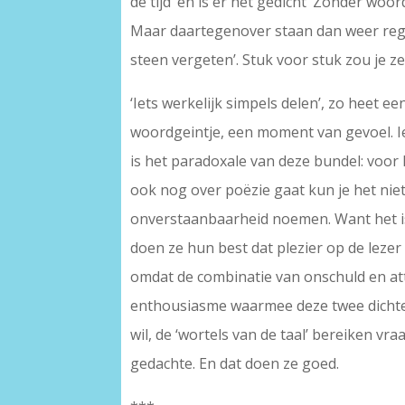
de tijd’ en is er het gedicht ‘Zonder woo
Maar daartegenover staan dan weer regels
steen vergeten’. Stuk voor stuk zou je z
‘Iets werkelijk simpels delen’, zo heet 
woordgeintje, een moment van gevoel. Iet
is het paradoxale van deze bundel: voor h
ook nog over poëzie gaat kun je het nie
onverstaanbaarheid noemen. Want het is 
doen ze hun best dat plezier op de lezer
omdat de combinatie van onschuld en att
enthousiasme waarmee deze twee dichter
wil, de ‘wortels van de taal’ bereiken vr
gedachte. En dat doen ze goed.