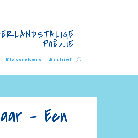
DERLANDSTALIGE
POËZIE
Klassiekers
Archief
laar – Een