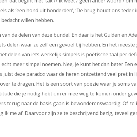
rden’ dat begint met ’tak // ik weet / geen ander woord / om 
 als ‘een hond uit honderden’, ‘De brug houdt ons teder in 
e bedacht willen hebben.
een van de delen van deze bundel. En daar is het Gulden en Ad
s delen waar ze zelf een gevoel bij hebben. En het meeste g
et delen van iets werkelijk simpels is poëtische taal per def
t echt meer simpel noemen. Nee, je kunt het dan beter Een e
juist deze paradox waar de heren ontzettend veel pret in li
 over te dragen. Het is een soort van poëzie waar je soms va
itude die je nodig hebt om er mee weg te komen onder geve
s terug naar de basis gaan is bewonderenswaardig. Of ze in
aag ik me af. Daarvoor zijn ze te beschrijvend bezig, teveel 