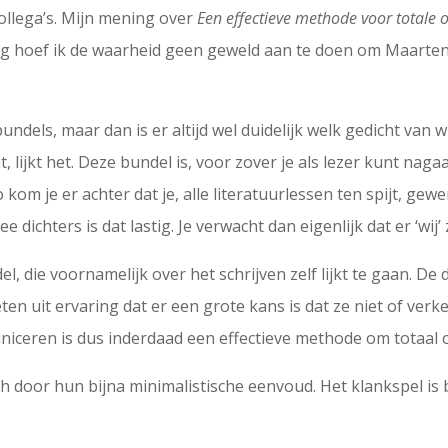
collega’s. Mijn mening over
Een effectieve methode voor totale
g hoef ik de waarheid geen geweld aan te doen om Maarten t
dels, maar dan is er altijd wel duidelijk welk gedicht van w
lijkt het. Deze bundel is, voor zover je als lezer kunt nagaa
om je er achter dat je, alle literatuurlessen ten spijt, gewend
ee dichters is dat lastig. Je verwacht dan eigenlijk dat er ‘wi
l, die voornamelijk over het schrijven zelf lijkt te gaan. De 
ten uit ervaring dat er een grote kans is dat ze niet of ve
niceren is dus inderdaad een effectieve methode om totaal o
h door hun bijna minimalistische eenvoud. Het klankspel is 