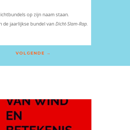
dichtbundels op zijn naam staan.
 de jaarlijkse bundel van
Dicht-Slam-Rap
.
VOLGENDE
→