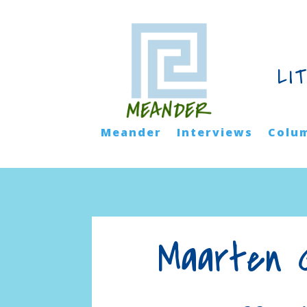
LI
Meander
Interviews
Colu
Maarten G